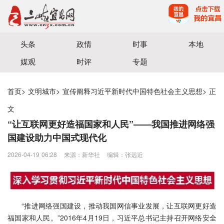
宜昌三峡融媒体中心主办
头条
政情
时事
本地
媒观
时评
专题
首页
>
文明城市
>
宣传阐释习近平新时代中国特色社会主义思想
>
正
文
“让互联网更好造福国家和人民”——我国推进网络强
国建设助力中国式现代化
2026-04-19 06:28
来源：新华社
编辑：张远近
“推进网络强国建设，推动我国网信事业发展，让互联网更好造
福国家和人民。”2016年4月19日，习近平总书记主持召开网络安全