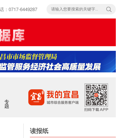
717-6449287
专题
读报纸