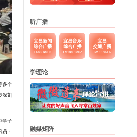
听广播
宜昌新闻
宜昌音乐
宜昌
综合广播
综合广播
交通广播
FM95.6MHZ
FM100.6MHZ
FM105.9MHZ
学理论
等多个
步深刻
中学子
融媒矩阵
讯员：