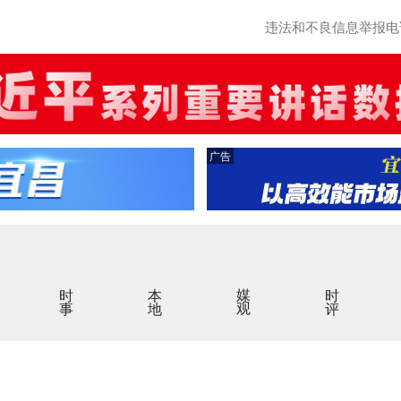
违法和不良信息举报电话：0
广告
时事
本地
媒观
时评