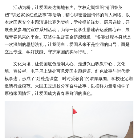
活动为桥，让爱国表达掷地有声。学校定期组织“清明祭英
烈”“讲述家乡红色故事”等活动，精心织密爱国情怀的育人网络。以
本次国家安全主题演讲比赛为契机，学校提前谋划、层层选拔，开
展全员参与的宣讲系列活动，为每一位学生搭建表达爱国心声、展
现青春风采的平台。获奖学生舒黄金娇感慨道：“备赛过程本身就是
一次深刻的思想洗礼，让我明白，爱国从来不是空洞的口号，而是
立足专业、学好技能、守护家国的实际行动。”
文化为壤，让爱国底色浸润人心。走进兴山职教中心，文化
墙、宣传栏、电子屏上随处可见爱国主题标语、红色故事与时代楷
模事迹，形成了“处处是课堂、时时受教育”的浓厚氛围。学校还定期
邀请行业模范、大国工匠进校分享奋斗故事，以榜样力量引领学子
厚植家国情怀，让爱国成为青春最鲜明的底色。