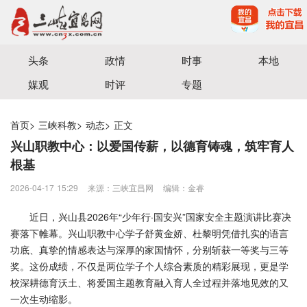
宜昌三峡融媒体中心主办
头条
政情
时事
本地
媒观
时评
专题
首页
>
三峡科教
>
动态
>
正文
兴山职教中心：以爱国传薪，以德育铸魂，筑牢育人
根基
2026-04-17 15:29
来源：三峡宜昌网
编辑：金睿
近日，兴山县2026年“少年行·国安兴”国家安全主题演讲比赛决
赛落下帷幕。兴山职教中心学子舒黄金娇、杜黎明凭借扎实的语言
功底、真挚的情感表达与深厚的家国情怀，分别斩获一等奖与三等
奖。这份成绩，不仅是两位学子个人综合素质的精彩展现，更是学
校深耕德育沃土、将爱国主题教育融入育人全过程并落地见效的又
一次生动缩影。