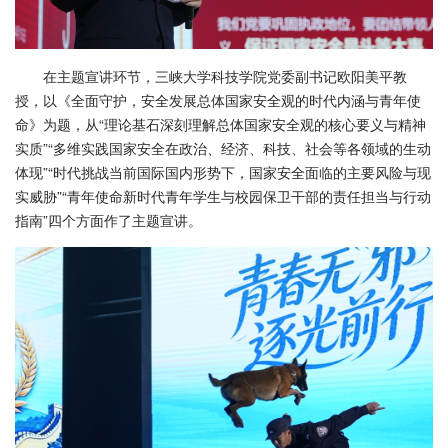
在主题宣讲环节，三峡大学科技学院党委副书记欧阳美平教
授，以《全面守护，安全发展总体国家安全观的时代内涵与青年使
命》为题，从“理论基⽯深刻理解总体国家安全观的核⼼要义与精神
实质”“多维实践国家安全在政治、经济、科技、社会等各领域的⽣动
体现”“时代挑战当前国际国内形势下，国家安全⾯临的主要⻛险与现
实威胁”“⻘年使命新时代⻘年学⽣与校园保卫⼲部的责任担当与⾏动
指南”四个方面作了主题宣讲。