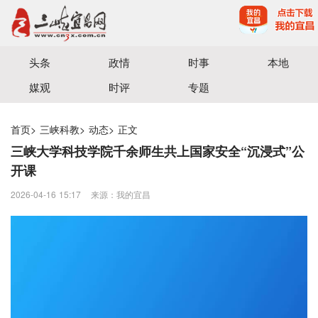
宜昌三峡融媒体中心主办
头条
政情
时事
本地
媒观
时评
专题
首页
>
三峡科教
>
动态
>
正文
三峡大学科技学院千余师生共上国家安全“沉浸式”公
开课
2026-04-16 15:17
来源：我的宜昌