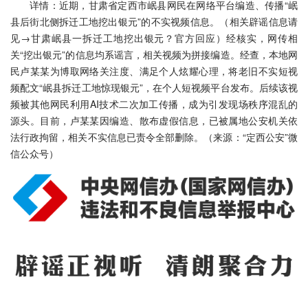
详情：近期，甘肃省定西市岷县网民在网络平台编造、传播“岷
县后街北侧拆迁工地挖出银元”的不实视频信息。（相关辟谣信息请
见→甘肃岷县一拆迁工地挖出银元？官方回应）经核实，网传相
关“挖出银元”的信息均系谣言，相关视频为拼接编造。经查，本地网
民卢某某为博取网络关注度、满足个人炫耀心理，将老旧不实短视
频配文“岷县拆迁工地惊现银元”，在个人短视频平台发布。后续该视
频被其他网民利用AI技术二次加工传播，成为引发现场秩序混乱的
源头。目前，卢某某因编造、散布虚假信息，已被属地公安机关依
法行政拘留，相关不实信息已责令全部删除。（来源：“定西公安”微
信公众号）