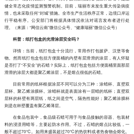
健全常态化疫情监测预警机制。目前，瑞丽市未发生重大传染病疫
情，也未采取任何“封城”措施。全市生产生活秩序正常，边境口岸运
行平稳有序。公安部门将根据具体情况依法对谣言发布者进行处
理。（来源：“网信云南”微信公众号、“健康瑞丽”微信公众号）
科普：纸打包盒的光滑涂层安全吗？
详情：当前，纸打包盒十分流行，常用作打包披萨、汉堡等食
物。然而纸打包盒包括方便面桶的内壁有层滑滑的涂层，有人怀疑
是否打了“不安全”的石蜡？实际上，纸打包盒包括方便面桶里面那层
滑滑的涂层大都是聚乙烯涂层，不是熔点很低的石蜡。
目前常用的纸杯根据涂层不同可以分为三种：涂蜡杯、直壁双
层杯、聚乙烯涂膜杯。涂蜡杯就是表面涂有一层蜡的纸杯；直壁双
层杯的杯壁有两层纸，纸之间是空气，隔热性能好；聚乙烯涂膜杯
则是在杯壁覆盖有聚乙烯薄层。
在食品包装中，食品级石蜡可用于与食品接触的容器、包装材
料的浸渍用蜡等，主要起防水作用。不过，石蜡的熔点比较低，一
般不超过70℃。如用来盛装超过70℃的热饮料或者热食物会熔化。