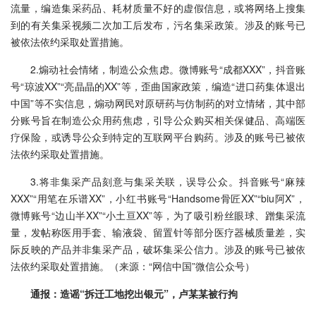
流量，编造集采药品、耗材质量不好的虚假信息，或将网络上搜集
到的有关集采视频二次加工后发布，污名集采政策。涉及的账号已
被依法依约采取处置措施。
2.
煽动社会情绪，制造公众焦虑。微博账号“成都XXX”，抖音账
号“琼波XX”“亮晶晶的XX”等，歪曲国家政策，编造“进口药集体退出
中国”等不实信息，煽动网民对原研药与仿制药的对立情绪，其中部
分账号旨在制造公众用药焦虑，引导公众购买相关保健品、高端医
疗保险，或诱导公众到特定的互联网平台购药。涉及的账号已被依
法依约采取处置措施。
3.将非集采产品刻意与集采关联，误导公众。抖音账号“麻辣
XXX”“用笔在乐谱XX”，小红书账号“Handsome骨匠XX”“biu阿X”，
微博账号“边山半XX”“小土亘XX”等，为了吸引粉丝眼球、蹭集采流
量，发帖称医用手套、输液袋、留置针等部分医疗器械质量差，实
际反映的产品并非集采产品，破坏集采公信力。涉及的账号已被依
法依约采取处置措施。（来源：“网信中国”微信公众号）
通报：造谣“拆迁工地挖出银元”，卢某某被行拘