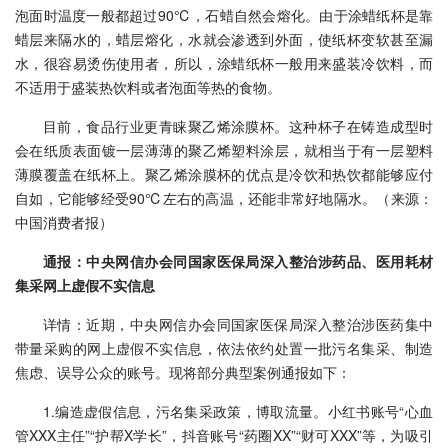
泡面时温度一般都超过90℃，石蜡自然会熔化。由于涂蜡纸杯是靠
蜡层来隔水的，蜡层熔化，水就会渗透到外面，使纸杯变软甚至漏
水，很容易烫伤使用者，所以，涂蜡纸杯一般用来盛装冷饮料，而
不适用于盛装热饮料或者泡面等热的食物。
目前，食品行业更青睐聚乙烯涂膜杯。这种杯子在铸造成型时
会在纸质表面镀一层薄薄的聚乙烯塑料涂层，就相当于有一层塑料
薄膜覆盖在纸杯上。聚乙烯涂膜杯的优点是冷饮和热饮都能够应付
自如，它能够经受90℃左右的高温，还能非常好地隔水。（来源：
中国消费者报）
通报：中央网信办会同国家医保局深入整治涉药品、医用耗材
集采网上虚假不实信息
详情：近期，中央网信办会同国家医保局深入整治涉医药集中
带量采购的网上虚假不实信息，依法依约处置一批污名集采、制造
焦虑、误导公众的账号。现将部分典型案例通报如下：
1.编造虚假信息，污名集采政策，博取流量。小红书账号“心血
管XXX主任”“护帮X学长”，抖音账号“药圈XX”“财可XXX”等，为吸引