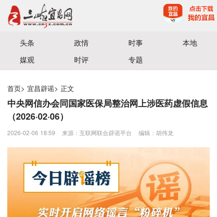
宜昌三峡融媒体中心主办
头条
政情
时事
本地
媒观
时评
专题
首页
>
宜昌辟谣
>
正文
中央网信办会同国家医保局整治网上涉医药虚假信息
（2026·02·06）
2026-02-06 18:59
来源：互联网联合辟谣平台
编辑：胡伟龙