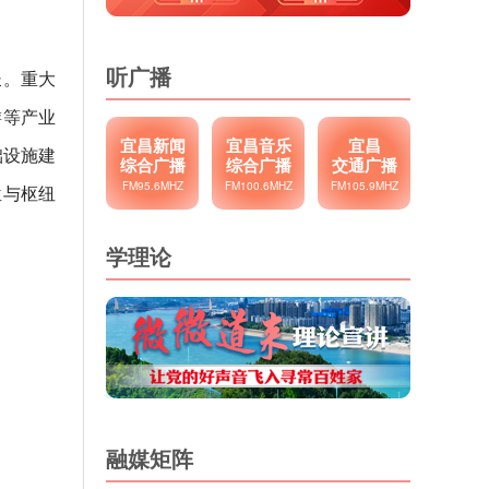
听广播
长。重大
游等产业
宜昌新闻
宜昌音乐
宜昌
础设施建
综合广播
综合广播
交通广播
FM95.6MHZ
FM100.6MHZ
FM105.9MHZ
位与枢纽
学理论
融媒矩阵