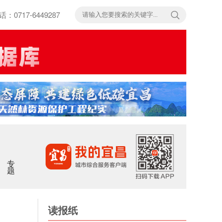
717-6449287
专题
读报纸