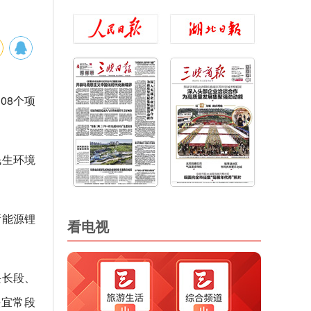
08个项
民生环境
新能源锂
看电视
兴长段、
铁宜常段