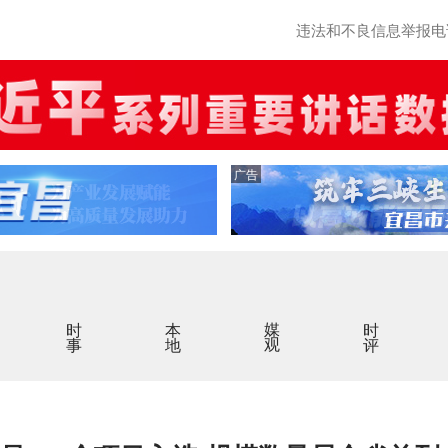
违法和不良信息举报电话：0
广告
时事
本地
媒观
时评