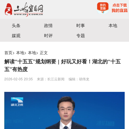
宜昌三峡融媒体中心主办
头条
政情
时事
本地
媒观
时评
专题
首页
>
本地
>
本地
>
正文
解读“十五五”规划纲要 | 好玩又好看！湖北的“十五
五”有热度
2026-02-05 20:35
来源：​长江云新闻
编辑：胡伟龙