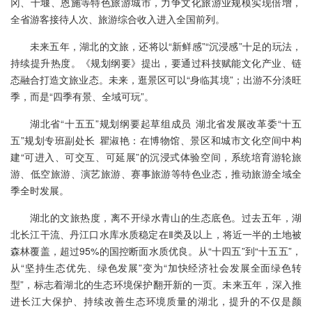
冈、十堰、恩施等特色旅游城市，力争文化旅游业规模实现倍增，
全省游客接待人次、旅游综合收入进入全国前列。
未来五年，湖北的文旅，还将以“新鲜感”“沉浸感”十足的玩法，
持续提升热度。《规划纲要》提出，要通过科技赋能文化产业、链
态融合打造文旅业态。未来，逛景区可以“身临其境”；出游不分淡旺
季，而是“四季有景、全域可玩”。
湖北省“十五五”规划纲要起草组成员 湖北省发展改革委“十五
五”规划专班副处长 瞿淑艳：在博物馆、景区和城市文化空间中构
建“可进入、可交互、可延展”的沉浸式体验空间，系统培育游轮旅
游、低空旅游、演艺旅游、赛事旅游等特色业态，推动旅游全域全
季全时发展。
湖北的文旅热度，离不开绿水青山的生态底色。过去五年，湖
北长江干流、丹江口水库水质稳定在Ⅱ类及以上，将近一半的土地被
森林覆盖，超过95%的国控断面水质优良。从“十四五”到“十五五”，
从“坚持生态优先、绿色发展”变为“加快经济社会发展全面绿色转
型”，标志着湖北的生态环境保护翻开新的一页。未来五年，深入推
进长江大保护、持续改善生态环境质量的湖北，提升的不仅是颜