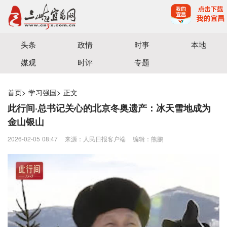
宜昌三峡融媒体中心主办
头条
政情
时事
本地
媒观
时评
专题
首页
>
学习强国
>
正文
此行间·总书记关心的北京冬奥遗产：冰天雪地成为
金山银山
2026-02-05 08:47
来源：人民日报客户端
编辑：熊鹏