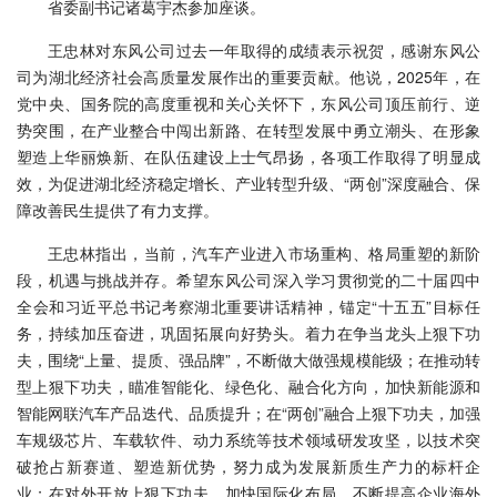
省委副书记诸葛宇杰参加座谈。
王忠林对东风公司过去一年取得的成绩表示祝贺，感谢东风公
司为湖北经济社会高质量发展作出的重要贡献。他说，2025年，在
党中央、国务院的高度重视和关心关怀下，东风公司顶压前行、逆
势突围，在产业整合中闯出新路、在转型发展中勇立潮头、在形象
塑造上华丽焕新、在队伍建设上士气昂扬，各项工作取得了明显成
效，为促进湖北经济稳定增长、产业转型升级、“两创”深度融合、保
障改善民生提供了有力支撑。
王忠林指出，当前，汽车产业进入市场重构、格局重塑的新阶
段，机遇与挑战并存。希望东风公司深入学习贯彻党的二十届四中
全会和习近平总书记考察湖北重要讲话精神，锚定“十五五”目标任
务，持续加压奋进，巩固拓展向好势头。着力在争当龙头上狠下功
夫，围绕“上量、提质、强品牌”，不断做大做强规模能级；在推动转
型上狠下功夫，瞄准智能化、绿色化、融合化方向，加快新能源和
智能网联汽车产品迭代、品质提升；在“两创”融合上狠下功夫，加强
车规级芯片、车载软件、动力系统等技术领域研发攻坚，以技术突
破抢占新赛道、塑造新优势，努力成为发展新质生产力的标杆企
业；在对外开放上狠下功夫，加快国际化布局，不断提高企业海外