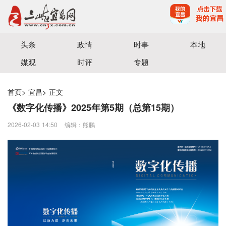
宜昌三峡融媒体中心主办
头条
政情
时事
本地
媒观
时评
专题
首页
>
宜昌
>
正文
《数字化传播》2025年第5期（总第15期）
2026-02-03 14:50
编辑：熊鹏