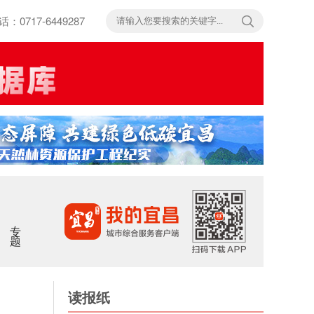
717-6449287
专题
读报纸