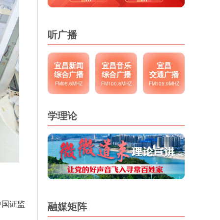
听广播
宜昌新闻
宜昌音乐
宜昌
综合广播
综合广播
交通广播
FM95.6MHZ
FM100.6MHZ
FM105.9MHZ
学理论
中国证监
融媒矩阵