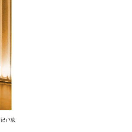
书记卢放
）