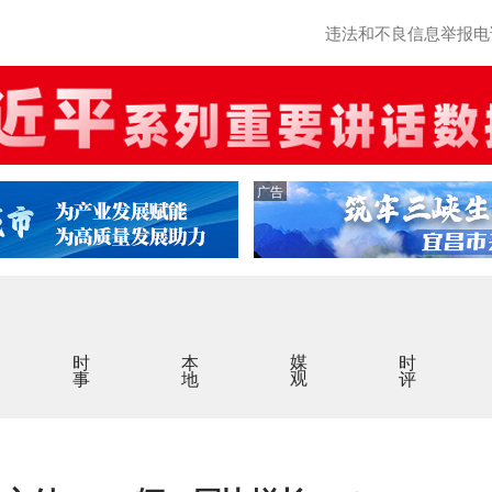
违法和不良信息举报电话：0
广告
时事
本地
媒观
时评