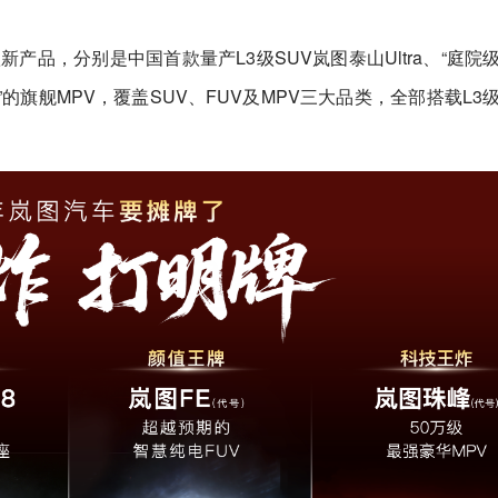
产品，分别是中国首款量产L3级SUV岚图泰山Ultra、“庭院
珠峰”的旗舰MPV，覆盖SUV、FUV及MPV三大品类，全部搭载L3