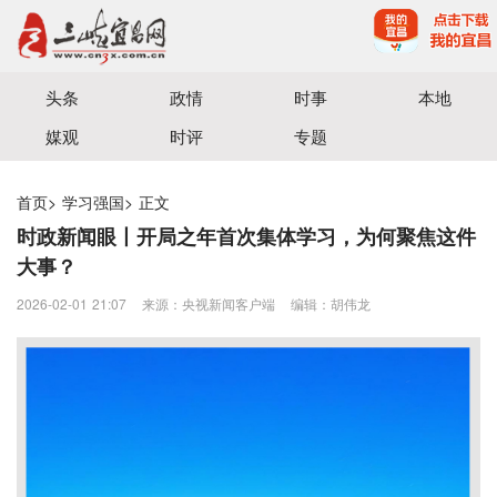
宜昌三峡融媒体中心主办
头条
政情
时事
本地
媒观
时评
专题
首页
>
学习强国
>
正文
时政新闻眼丨开局之年首次集体学习，为何聚焦这件
大事？
2026-02-01 21:07
来源：央视新闻客户端
编辑：胡伟龙