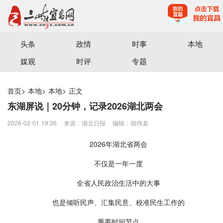
宜昌三峡融媒体中心主办
头条
政情
时事
本地
媒观
时评
专题
首页
>
本地
>
本地
>
正文
东湖屏说｜20分钟，记录2026湖北两会
2026-02-01 19:36
来源：​湖北日报
编辑：胡伟龙
2026年湖北省两会
不仅是一年一度
全省人民政治生活中的大事
也是倾听民声、汇集民意、校准民生工作的
重要时间节点