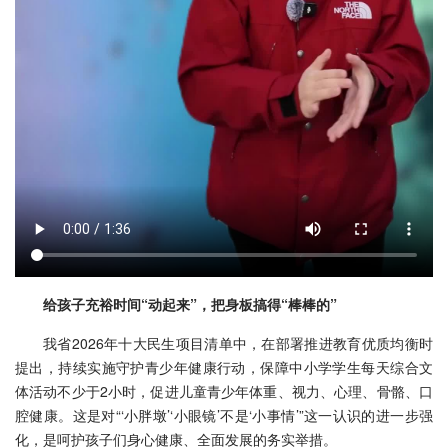
给孩子充裕时间“动起来”，把身板搞得“棒棒的”
我省2026年十大民生项目清单中，在部署推进教育优质均衡时
提出，持续实施守护青少年健康行动，保障中小学学生每天综合文
体活动不少于2小时，促进儿童青少年体重、视力、心理、骨骼、口
腔健康。这是对“‘小胖墩’‘小眼镜’不是‘小事情’”这一认识的进一步强
化，是呵护孩子们身心健康、全面发展的务实举措。