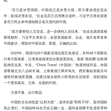
“芬兰是冰雪强国，中国也已是冰雪大国，双方要加强交流合
作，延续冰雪友谊。”在会见芬兰总理奥尔波时，习近平主席欢迎更
多芬兰民众来华感知既古老又现代的中国。
“双方要密切人文交流，进一步便利人员往来。”在会见英国首相
斯塔默时，习近平主席表示，欢迎英国政府、议会、地方各界多来
中国参访，增加对中国全面、客观、正确的认知。
2025年，我国与29个国家实现全面互免签证，并对48个国家实
行单方面免签，过境免签政策也全面放宽优化，免签“朋友圈”从欧洲
延伸至拉美、中东。“China Travel（中国游）”热度持续升温，外国
游客被北京八达岭长城、上海黄浦江两岸风光、西安秦始皇陵兵马
俑等经典场景震撼，也透过城乡居民小而美的生活场景，深刻感知
一个更加真实、立体、全面的中国。
大道不孤，众行致远。
中国的文化传统是“以和为贵”，追求的是“和而不同”。面对国际
风云变幻，中国始终站在历史正确一边，愿同各国携手促进世界和