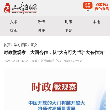
宜昌三峡融媒体中心主办
头条
政情
时事
本地
媒观
时评
专题
首页
>
学习强国
>
正文
时政微观察丨大国合作，从“大有可为”到“大有作为”
2026-02-01 16:02
来源：央视新闻客户端
编辑：胡伟龙