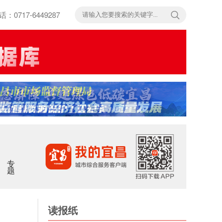
717-6449287
专题
读报纸