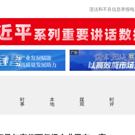
违法和不良信息举报电话：0
广告
时事
本地
媒观
时评