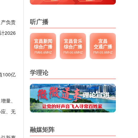
听广播
生产负责
2026
宜昌新闻
宜昌音乐
宜昌
综合广播
综合广播
交通广播
FM95.6MHZ
FM100.6MHZ
FM105.9MHZ
学理论
100亿
，增量、
必应、无
融媒矩阵
牵引新赛