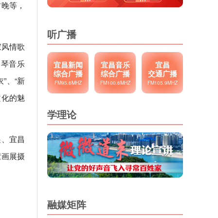
村晚等，
听广播
家风情歌
钢琴音乐
宜昌新闻
宜昌音乐
宜昌
综合广播
综合广播
交通广播
”、“新
FM95.6MHZ
FM100.6MHZ
FM105.9MHZ
文化的魅
学理论
展、宜昌
童画展摄
融媒矩阵