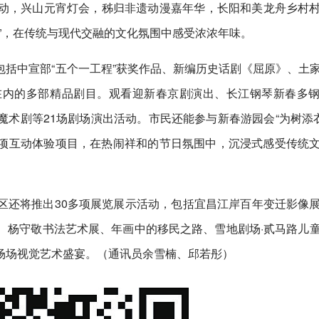
动，兴山元宵灯会，秭归非遗动漫嘉年华，长阳和美龙舟乡村
”，在传统与现代交融的文化氛围中感受浓浓年味。
括中宣部“五个一工程”获奖作品、新编历史话剧《屈原》、土
在内的多部精品剧目。观看迎新春京剧演出、长江钢琴新春多
术剧等21场剧场演出活动。市民还能参与新春游园会“为树添衣
多项互动体验项目，在热闹祥和的节日氛围中，沉浸式感受传统
区还将推出30多项展览展示活动，包括宜昌江岸百年变迁影像
、杨守敬书法艺术展、年画中的移民之路、雪地剧场·贰马路儿
场场视觉艺术盛宴。（通讯员余雪楠、邱若彤）