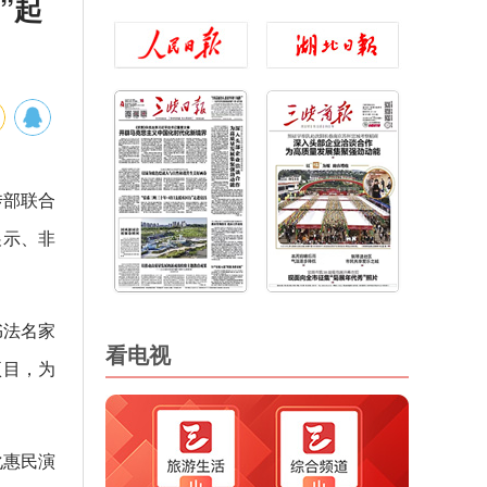
”起
传部联合
展示、非
书法名家
看电视
项目，为
化惠民演