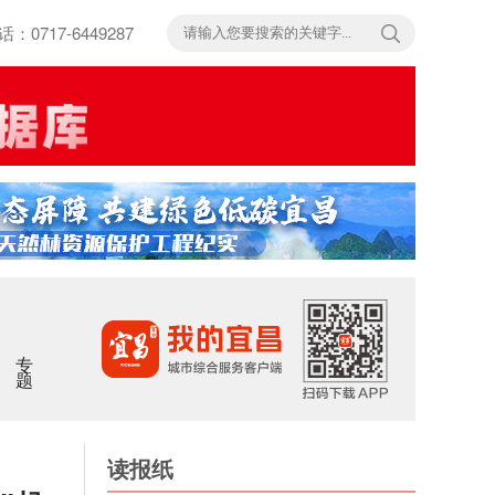
717-6449287
专题
读报纸