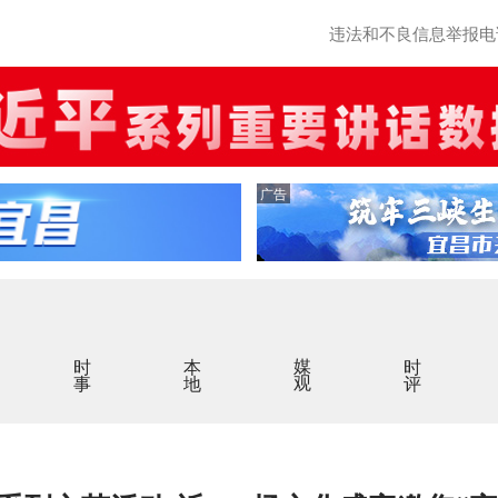
违法和不良信息举报电话：0
广告
时事
本地
媒观
时评