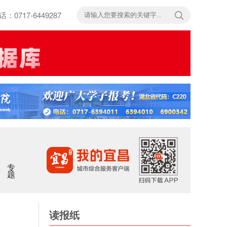
717-6449287
专题
读报纸