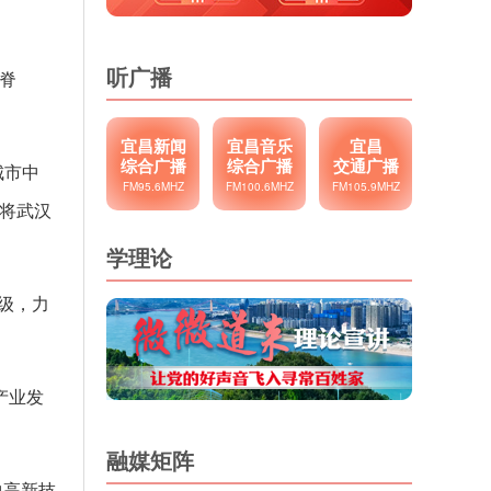
听广播
脊
宜昌新闻
宜昌音乐
宜昌
综合广播
综合广播
交通广播
城市中
FM95.6MHZ
FM100.6MHZ
FM105.9MHZ
正将武汉
学理论
级，力
产业发
融媒矩阵
中高新技