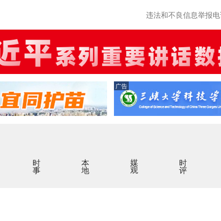
违法和不良信息举报电话：0
广告
时事
本地
媒观
时评