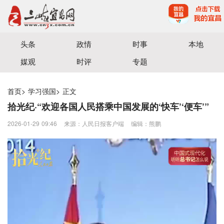
宜昌三峡融媒体中心主办
头条
政情
时事
本地
媒观
时评
专题
首页
>
学习强国
>
正文
拾光纪·“欢迎各国人民搭乘中国发展的‘快车’‘便车’”
2026-01-29 09:46
来源：人民日报客户端
编辑：熊鹏