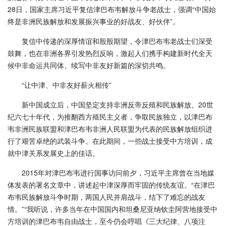
28日，国家主席习近平复信津巴布韦解放斗争老战士，强调“中国始
终是非洲民族解放和发展振兴事业的好战友、好伙伴”。
复信中传递的深厚情谊和殷殷期望，令津巴布韦老战士们深受
鼓舞，也在非洲各界引发热烈反响，激起人们携手构建新时代全天
候中非命运共同体、续写中非友好新篇的深切共鸣。
“让中津、中非友好薪火相传”
新中国成立后，中国坚定支持非洲反帝反殖和民族解放。20世
纪六七十年代，为推翻西方殖民主义者，争取民族独立，以津巴布
韦非洲民族联盟和津巴布韦非洲人民联盟为代表的民族解放组织进
行了艰苦卓绝的武装斗争。在此期间，一些战士接受中方培训，成
就中津关系发展史上的佳话。
2015年对津巴布韦进行国事访问前夕，习近平主席曾在当地媒
体发表的署名文章中，讲述起中津深厚而牢固的传统友谊。“在津巴
布韦民族解放斗争时期，两国人民并肩战斗，结下了难忘的战友
情。”“我听说，许多当年在中国国内和坦桑尼亚纳钦圭阿营地接受中
方培训的津巴布韦自由战士，至今仍会哼唱《三大纪律、八项注