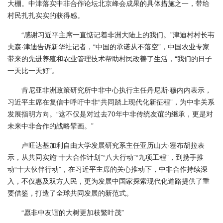
大棚。中津落实中非合作论坛北京峰会成果的具体措施之一，带给
村民扎扎实实的获得感。
“感谢习近平主席一直惦记着非洲大陆上的我们。”津迪村村长韦
夫森·津迪告诉新华社记者，“中国的承诺从不落空”，中国农业专家
带来的先进养殖和农业管理技术帮助村民改善了生活，“我们的日子
一天比一天好”。
肯尼亚非洲政策研究所中非中心执行主任丹尼斯·穆内内表示，
习近平主席在复信中呼吁中非“共同踏上现代化新征程”，为中非关系
发展指明方向。“这不仅是对过去70年中非传统友谊的继承，更是对
未来中非合作的战略擘画。”
卢旺达基加利自由大学发展研究系主任亚历山大·塞布胡拉表
示，从共同实施“十大合作计划”“八大行动”“九项工程”，到携手推
动“十大伙伴行动”，在习近平主席的关心推动下，中非合作持续深
入，不仅惠及双方人民，更为发展中国家探索现代化道路提供了重
要借鉴，打造了全球共同发展的新范式。
“愿非中友谊的大树更加枝繁叶茂”