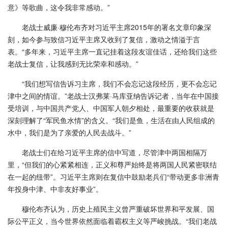
意》等歌曲，这令我非常感动。”
老战士威廉·穆伦布齐对习近平主席2015年的署名文章印象深
刻，如今参与致信习近平主席又收到了复信，激动之情溢于言
表。“多年来，习近平主席一直记挂着这段友谊佳话，还给我们这些
老战士复信，让我感到无比荣幸和感动。”
“我们想写信告诉习主席，我们不会忘记这段经历，更不会忘记
津中之间的情谊。”老战士汉弗莱·马库亚纳告诉记者，当年在中国接
受培训，与中国共产党人、中国军人朝夕相处，最重要的收获就是
深刻理解了“军民鱼水情”的含义。“我们是鱼，生活在由人民组成的
水中，我们是为了亲爱的人民去战斗。”
老战士们在给习近平主席的信中写道，尽管津中两国相隔万
里，“但我们的心紧紧相连，正义和尊严始终是将两国人民紧密联结
在一起的纽带”。习近平主席则在复信中鼓励老兵们“带动更多非洲青
年投身中津、中非友好事业”。
穆伦布齐认为，历史上殖民主义曾严重破坏世界和平发展、国
际公平正义，当今世界依然面临着霸权主义等严峻挑战。“我们老战