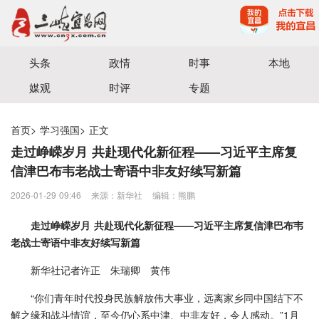
宜昌三峡融媒体中心主办
头条
政情
时事
本地
媒观
时评
专题
首页
>
学习强国
>
正文
走过峥嵘岁月 共赴现代化新征程——习近平主席复
信津巴布韦老战士寄语中非友好续写新篇
2026-01-29 09:46
来源：新华社
编辑：熊鹏
走过峥嵘岁月 共赴现代化新征程——习近平主席复信津巴布韦
老战士寄语中非友好续写新篇
新华社记者许正 朱瑞卿 黄伟
“你们青年时代投身民族解放伟大事业，远离家乡同中国结下不
解之缘和战斗情谊，至今仍心系中津、中非友好，令人感动。”1月