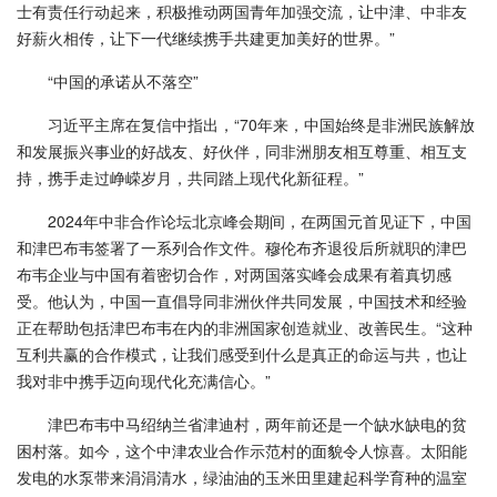
士有责任行动起来，积极推动两国青年加强交流，让中津、中非友
好薪火相传，让下一代继续携手共建更加美好的世界。”
“中国的承诺从不落空”
习近平主席在复信中指出，“70年来，中国始终是非洲民族解放
和发展振兴事业的好战友、好伙伴，同非洲朋友相互尊重、相互支
持，携手走过峥嵘岁月，共同踏上现代化新征程。”
2024年中非合作论坛北京峰会期间，在两国元首见证下，中国
和津巴布韦签署了一系列合作文件。穆伦布齐退役后所就职的津巴
布韦企业与中国有着密切合作，对两国落实峰会成果有着真切感
受。他认为，中国一直倡导同非洲伙伴共同发展，中国技术和经验
正在帮助包括津巴布韦在内的非洲国家创造就业、改善民生。“这种
互利共赢的合作模式，让我们感受到什么是真正的命运与共，也让
我对非中携手迈向现代化充满信心。”
津巴布韦中马绍纳兰省津迪村，两年前还是一个缺水缺电的贫
困村落。如今，这个中津农业合作示范村的面貌令人惊喜。太阳能
发电的水泵带来涓涓清水，绿油油的玉米田里建起科学育种的温室