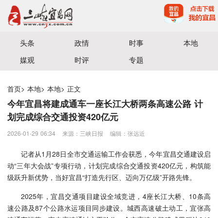
宜昌三峡融媒体中心主办
头条
政情
时事
本地
媒观
时评
专题
首页
>
本地
>
本地
>
正文
今年宜昌将建成通车一座长江大桥两条高速公路 计
划完成综合交通投资420亿元
2026-01-29 06:34
来源：三峡日报
编辑：张远近
记者从1月28日全市交通运输工作会获悉，今年宜昌交通建设启
动“三年大会战”专项行动，计划完成综合交通投资420亿元，构筑能
级跃升新优势，当好宜昌“打造先行区、迈向万亿级”开路先锋。
2025年，宜昌交通项目建设全域竞进，4座长江大桥、10条高
速公路及87个公路水运项目同步建设。城西高速破土动工，宜张高