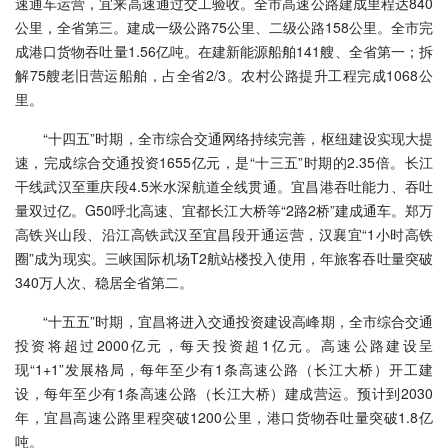
速通车运营，宜来高速通过交工验收。全市高速公路建成里程达840
公里，全省第三。建成一级公路75公里、二级公路158公里。全市完
成港口货物吞吐量1.56亿吨。在建新能源船舶141艘、全省第一；拆
解75艘老旧营运船舶，占全省2/3。农村公路提升工程完成1068公
里。
“十四五”时期，全市综合交通网络持续完善，枢纽建设实现大提
速，完成综合交通投资1655亿元，是“十三五”时期的2.35倍。长江
干线武汉至重庆段4.5米水深航道全线贯通。宜昌港吞吐能力、吞吐
量双过亿。G50呼北高速、宜都长江大桥等“2路2桥”建成通车。郑万
高铁兴山段、沿江高铁武汉至宜昌段开通运营，汉襄宜“1小时高铁
圈”成为现实。三峡国际机场T2航站楼投入使用，年旅客吞吐量突破
340万人次、稳居全省第二。
“十五五”时期，宜昌将进入交通投资建设高峰期，全市综合交通
投资将超过2000亿元，每天投资超1亿元。高速公路建设呈
现“1+1”发展格局，每年至少有1条高速公路（长江大桥）开工建
设，每年至少有1条高速公路（长江大桥）建成营运。预计到2030
年，宜昌高速公路里程突破1200公里，港口货物吞吐量突破1.8亿
吨。