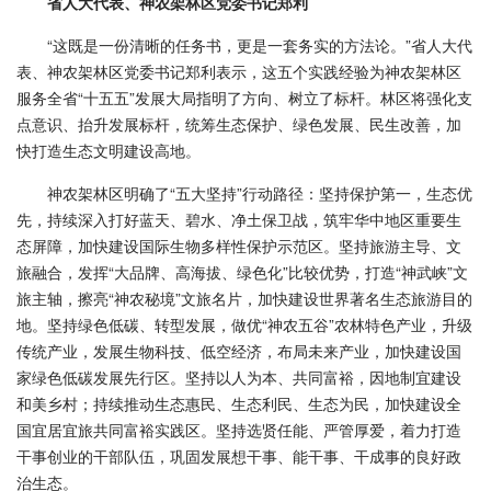
省人大代表、神农架林区党委书记郑利
“这既是一份清晰的任务书，更是一套务实的方法论。”省人大代
表、神农架林区党委书记郑利表示，这五个实践经验为神农架林区
服务全省“十五五”发展大局指明了方向、树立了标杆。林区将强化支
点意识、抬升发展标杆，统筹生态保护、绿色发展、民生改善，加
快打造生态文明建设高地。
神农架林区明确了“五大坚持”行动路径：坚持保护第一，生态优
先，持续深入打好蓝天、碧水、净土保卫战，筑牢华中地区重要生
态屏障，加快建设国际生物多样性保护示范区。坚持旅游主导、文
旅融合，发挥“大品牌、高海拔、绿色化”比较优势，打造“神武峡”文
旅主轴，擦亮“神农秘境”文旅名片，加快建设世界著名生态旅游目的
地。坚持绿色低碳、转型发展，做优“神农五谷”农林特色产业，升级
传统产业，发展生物科技、低空经济，布局未来产业，加快建设国
家绿色低碳发展先行区。坚持以人为本、共同富裕，因地制宜建设
和美乡村；持续推动生态惠民、生态利民、生态为民，加快建设全
国宜居宜旅共同富裕实践区。坚持选贤任能、严管厚爱，着力打造
干事创业的干部队伍，巩固发展想干事、能干事、干成事的良好政
治生态。