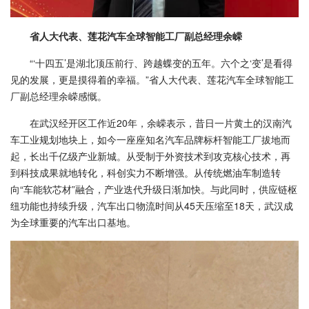
省人大代表、莲花汽车全球智能工厂副总经理余嵘
“‘十四五’是湖北顶压前行、跨越蝶变的五年。六个之‘变’是看得
见的发展，更是摸得着的幸福。”省人大代表、莲花汽车全球智能工
厂副总经理余嵘感慨。
在武汉经开区工作近20年，余嵘表示，昔日一片黄土的汉南汽
车工业规划地块上，如今一座座知名汽车品牌标杆智能工厂拔地而
起，长出千亿级产业新城。从受制于外资技术到攻克核心技术，再
到科技成果就地转化，科创实力不断增强。从传统燃油车制造转
向“车能软芯材”融合，产业迭代升级日渐加快。与此同时，供应链枢
纽功能也持续升级，汽车出口物流时间从45天压缩至18天，武汉成
为全球重要的汽车出口基地。