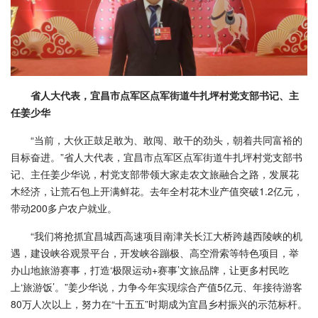
省人大代表，宜昌市点军区点军街道牛扎坪村党支部书记、主
任姜少华
“当前，大伙正鼓足敢为、敢闯、敢干的劲头，朝着共同富裕的
目标奋进。”省人大代表，宜昌市点军区点军街道牛扎坪村党支部书
记、主任姜少华说，村党支部带领大家走农文旅融合之路，发展花
木经济，让荒石包上开满鲜花。去年全村花木业产值突破1.2亿元，
带动200多户农户就业。
“我们将抢抓宜昌城西高速项目南津关长江大桥跨越西陵峡的机
遇，建设峡谷观景平台，开发峡谷蹦极、高空滑索等特色项目，举
办山地旅游赛事，打造‘极限运动+赛事’文旅品牌，让更多村民吃
上‘旅游饭’。”姜少华说，力争今年实现综合产值5亿元、年接待游客
80万人次以上，努力在“十五五”时期成为宜昌乡村振兴的示范标杆。