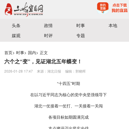
宜昌三峡融媒体中心主办
头条
政情
时事
本地
媒观
时评
专题
首页
>
时事
>
国内
>
正文
六个之“变”，见证湖北五年蝶变！
2026-01-28 17:47
来源：湖北日报
编辑：郭晓晖
“十四五”时期
在以习近平同志为核心的党中央坚强领导下
湖北一仗接着一仗打、一关接着一关闯
各项目标如期圆满完成
支点建设迈出坚实步伐