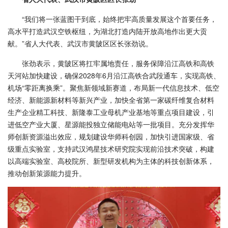
“我们将一张蓝图干到底，始终把牢高质量发展这个首要任务，
高水平打造武汉空铁枢纽，为湖北打造内陆开放高地作出更大贡
献。”省人大代表、武汉市黄陂区区长张劲说。
张劲表示，黄陂区将扛牢属地责任，服务保障沿江高铁和高铁
天河站加快建设，确保2028年6月沿江高铁合武段通车，实现高铁、
机场“零距离换乘”。聚焦新领域新赛道，布局新一代信息技术、低空
经济、新能源新材料等新兴产业，加快全省第一家碳纤维复合材料
生产企业精工科技、新隆泰工业母机产业基地等重点项目建设，引
进低空产业大厦、星源能投独立储能电站等一批项目。充分发挥华
师创新资源溢出效应，规划建设华师科创园，加快引进国家级、省
级重点实验室，支持武汉鸿星技术研究院实现前沿技术突破，构建
以高端实验室、高校院所、新型研发机构为主体的科技创新体系，
推动创新策源能力提升。