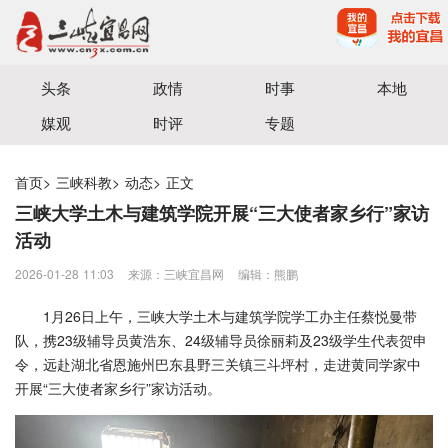
宜昌三峡融媒体中心主办
头条
政情
时事
本地
媒观
时评
专题
首页
>
三峡科教
>
动态
>
正文
三峡大学土木与建筑学院开展“三大使者家乡行”家访
活动
2026-01-28 11:03
来源：三峡宜昌网
编辑：熊鹏
1月26日上午，三峡大学土木与建筑学院学工办主任蔡悦曼带
队，携23级辅导员黄浩东、24级辅导员徐丽莉及23级学生代表贺申
令，远赴湖北省恩施州巴东县野三关镇三斗坪村，走进黄同学家中
开展“三大使者家乡行”家访活动。