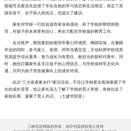
级辅导员黄浩东反馈了学生在校的学习状态和生活情况，肯定了其
踏实肯干、乐于助人的优点，也提出了建议。
家长对学校一行的远道而来深表感动，有了学校的帮助和指
导，对孩子的未来更有信心，将全力配合学校做好教育工作。
走访尾声，蔡悦曼鼓励黄同学要心怀感恩、脚踏实地，在兼顾
学业的同时，多与家人、老师、同学沟通交流，主动利用学校优质
资源提升综合素养，努力成长为有责任、敢担当的新时代青年。同
时，她也叮嘱家长多关注孩子的心理状态，与学校保持常态化沟
通，共同为孩子营造健康向上的成长环境。
此次“三大使者家乡行”家访活动，不仅让学校更全面地掌握了学
生的成长背景，也让家长深入了解了学校的育人举措，有效拉近了
家校距离、凝聚了育人共识。（土建学院宣）
三峡宜昌网版权所有，未经书面授权禁止使用
Copyright © 2006-2025 www.cn3x.com.cn All Rights Reserved.