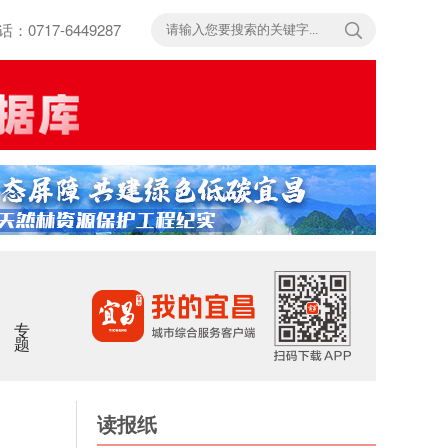
717-6449287
专题
读报纸