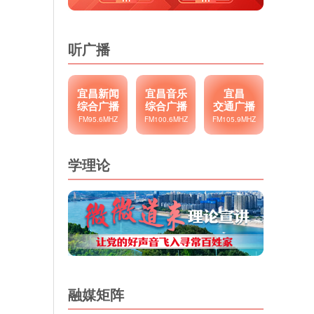
听广播
宜昌新闻
宜昌音乐
宜昌
综合广播
综合广播
交通广播
FM95.6MHZ
FM100.6MHZ
FM105.9MHZ
学理论
融媒矩阵