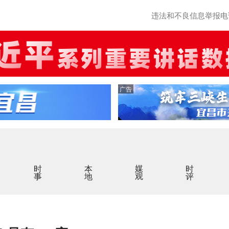
违法和不良信息举报电话：0
广告
时事
本地
媒观
时评