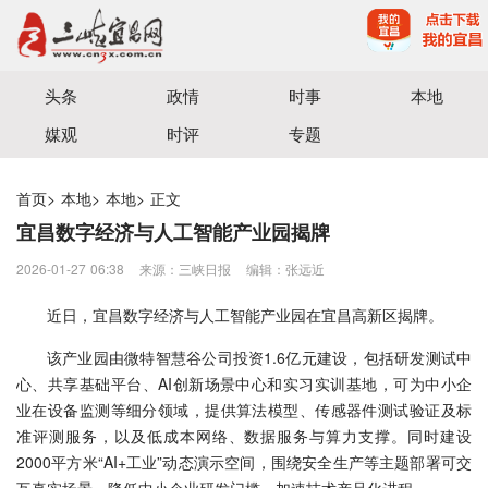
宜昌三峡融媒体中心主办
头条
政情
时事
本地
媒观
时评
专题
首页
>
本地
>
本地
>
正文
宜昌数字经济与人工智能产业园揭牌
2026-01-27 06:38
来源：三峡日报
编辑：张远近
近日，宜昌数字经济与人工智能产业园在宜昌高新区揭牌。
该产业园由微特智慧谷公司投资1.6亿元建设，包括研发测试中
心、共享基础平台、AI创新场景中心和实习实训基地，可为中小企
业在设备监测等细分领域，提供算法模型、传感器件测试验证及标
准评测服务，以及低成本网络、数据服务与算力支撑。同时建设
2000平方米“AI+工业”动态演示空间，围绕安全生产等主题部署可交