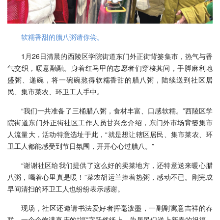
软糯香甜的腊八粥请你尝。
1月26日清晨的西陵区学院街道东门外正街背篓集市，热气与香
气交织，暖意融融。身着红马甲的志愿者们穿梭其间，手脚麻利地
盛粥、递碗，将一碗碗熬得软糯香甜的腊八粥，陆续送到社区居
民、集市菜农、环卫工人手中。
“我们一共准备了三桶腊八粥，食材丰富、口感软糯。”西陵区学
院街道东门外正街社区工作人员甘兴念介绍，东门外市场背篓集市
人流量大，活动特意选址于此，“就是想让辖区居民、集市菜农、环
卫工人都能感受到节日氛围，开开心心过腊八。”
“谢谢社区给我们提供了这么好的卖菜地方，还特意送来暖心腊
八粥，喝着心里真是暖！”菜农胡运兰捧着热粥，感动不已。刚完成
早间清扫的环卫工人也纷纷表示感谢。
现场，社区还邀请书法爱好者挥毫泼墨，一副副寓意吉祥的春
联、一个个饱满喜庆的“福”字跃然纸上，为居民们送上新春的祝福。