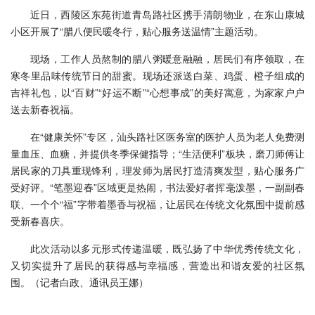
近日，西陵区东苑街道青岛路社区携手清朗物业，在东山康城
小区开展了“腊八便民暖冬行，贴心服务送温情”主题活动。
现场，工作人员熬制的腊八粥暖意融融，居民们有序领取，在
寒冬里品味传统节日的甜蜜。现场还派送白菜、鸡蛋、橙子组成的
吉祥礼包，以“百财”“好运不断”“心想事成”的美好寓意，为家家户户
送去新春祝福。
在“健康关怀”专区，汕头路社区医务室的医护人员为老人免费测
量血压、血糖，并提供冬季保健指导；“生活便利”板块，磨刀师傅让
居民家的刀具重现锋利，理发师为居民打造清爽发型，贴心服务广
受好评。“笔墨迎春”区域更是热闹，书法爱好者挥毫泼墨，一副副春
联、一个个“福”字带着墨香与祝福，让居民在传统文化氛围中提前感
受新春喜庆。
此次活动以多元形式传递温暖，既弘扬了中华优秀传统文化，
又切实提升了居民的获得感与幸福感，营造出和谐友爱的社区氛
围。（记者白政、通讯员王娜）