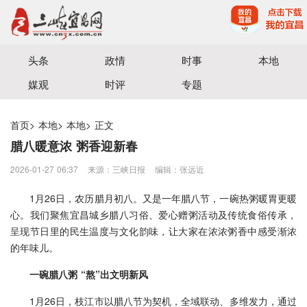
宜昌三峡融媒体中心主办
头条
政情
时事
本地
媒观
时评
专题
首页
>
本地
>
本地
>
正文
腊八暖意浓 粥香迎新春
2026-01-27 06:37
来源：三峡日报
编辑：张远近
1月26日，农历腊月初八。又是一年腊八节，一碗热粥暖胃更暖
心。我们聚焦宜昌城乡腊八习俗、爱心赠粥活动及传统食俗传承，
呈现节日里的民生温度与文化韵味，让大家在浓浓粥香中感受渐浓
的年味儿。
一碗腊八粥 “熬”出文明新风
1月26日，枝江市以腊八节为契机，全域联动、多维发力，通过