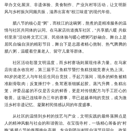
举办文化展演、非遗体验、美食制作、产业兴村等活动，让文明新
风与乡村振兴同频共振，滋养出富有“枝江味道”的现代年俗。
腊八节的核心是“粥”，而枝江的这碗粥，熬煮的是精准服务的温
情与社区共同体的认同。在马家店街道拽车社区，“共享腊八暖 共叙
邻里亲”活动将文艺汇演、民俗体验与暖心赠粥巧妙融合。舞台上是
居民自编自演的精彩节目，舞台下是志愿者精心熬制、热气腾腾的
腊八粥，温暖着空巢老人、留守儿童等群体。
社区活动彰显文明温度，而乡村赛场则展现传承力量。在马家
店街道永收垸村，第三届手工鱼糕节暨打鱼糕技能竞赛火热上演。
80岁的老艺人与年轻后生同台竞技，手起刀落间，现杀的鲜鱼被精
准剔骨取肉；反复捶打中，鱼茸逐渐细腻起胶。蒸汽升腾，鱼糕出
笼，评委品鉴的不仅是舌尖的鲜香，更是对传统配方与手工匠心的
敬畏。这场已连续举办三年的赛事，早已超越单纯的竞技，成为激
活乡村非遗记忆、凝聚村民情感认同的年度盛事。
从社区的温情到乡村的技艺与产业，文明实践的最终落脚点是
人的精神风貌与社会的和谐善治。在宝筏寺村，一场精心筹备的“村
晚”将腊八节的氛围推向高潮。专业剧团与村民自演节目同台，政策