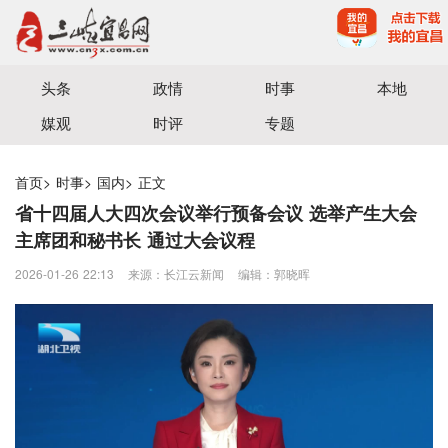
宜昌三峡融媒体中心主办
头条
政情
时事
本地
媒观
时评
专题
首页
>
时事
>
国内
>
正文
省十四届人大四次会议举行预备会议 选举产生大会
主席团和秘书长 通过大会议程
2026-01-26 22:13
来源：长江云新闻
编辑：郭晓晖