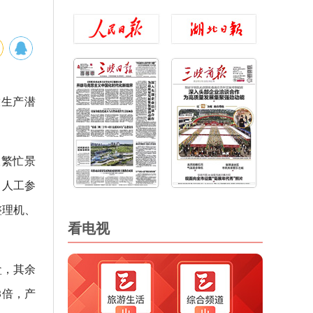
放生产潜
派繁忙景
，人工参
整理机、
看电视
盒，其余
3倍，产