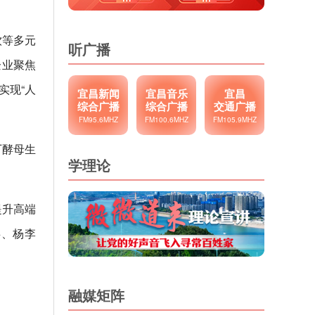
饮等多元
听广播
企业聚焦
实现“人
宜昌新闻
宜昌音乐
宜昌
综合广播
综合广播
交通广播
FM95.6MHZ
FM100.6MHZ
FM105.9MHZ
厂酵母生
学理论
提升高端
瑶、杨李
融媒矩阵