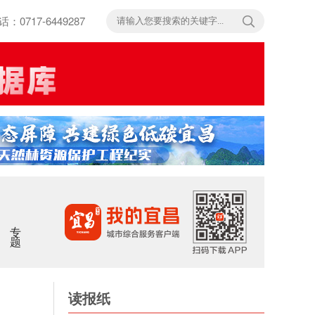
717-6449287
专题
读报纸