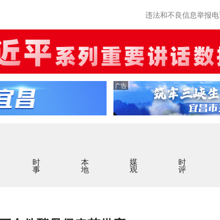
违法和不良信息举报电话：0
广告
时事
本地
媒观
时评