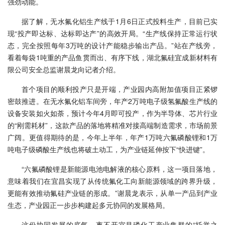
强劲动能。
据了解，无水氟化铝生产线于1月6日正式投料生产，目前已实
现“投产即达标、达标即达产”的高效开局。“生产线保持正常运行状
态，完全按照每年3万吨的设计产能稳步输出产品。”站在产线旁，
看着每袋1吨重的产品鱼贯而出、有序下线，湖北氟硅宜成新材料有
限公司安全总监谢晨龙向记者介绍。
首个项目的顺利投产只是开端，产业园内高附加值项目正紧锣
密鼓推进。在无水氟化铝车间旁，年产2万吨电子级氢氟酸生产线的
设备安装如火如荼，预计今年4月即可投产，作为半导体、芯片行业
的“刚需耗材”，这款产品的落地将精准对接高端制造需求，市场前景
广阔。更值得期待的是，今年上半年，年产1万吨六氟磷酸锂和1万
吨电子级磷酸生产线也将破土动工，为产业链延伸按下“快进键”。
“六氟磷酸锂是新能源电池电解液的核心原料，这一项目落地，
意味着我们在宜昌实现了从传统氟化工向新能源领域的跨界升级，
更能有效推动氟硅产业链的形成。”谢晨龙表示，从单一产品到产业
生态，产业园正一步步构建起多元协同的发展格局。
这份协同发展的底气，离不开宜昌磷化工产业集群的“托举之