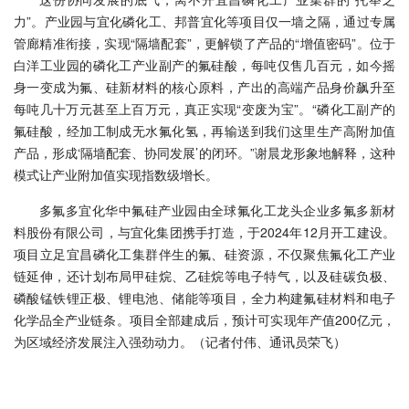
力”。产业园与宜化磷化工、邦普宜化等项目仅一墙之隔，通过专属
管廊精准衔接，实现“隔墙配套”，更解锁了产品的“增值密码”。位于
白洋工业园的磷化工产业副产的氟硅酸，每吨仅售几百元，如今摇
身一变成为氟、硅新材料的核心原料，产出的高端产品身价飙升至
每吨几十万元甚至上百万元，真正实现“变废为宝”。“磷化工副产的
氟硅酸，经加工制成无水氟化氢，再输送到我们这里生产高附加值
产品，形成‘隔墙配套、协同发展’的闭环。”谢晨龙形象地解释，这种
模式让产业附加值实现指数级增长。
多氟多宜化华中氟硅产业园由全球氟化工龙头企业多氟多新材
料股份有限公司，与宜化集团携手打造，于2024年12月开工建设。
项目立足宜昌磷化工集群伴生的氟、硅资源，不仅聚焦氟化工产业
链延伸，还计划布局甲硅烷、乙硅烷等电子特气，以及硅碳负极、
磷酸锰铁锂正极、锂电池、储能等项目，全力构建氟硅材料和电子
化学品全产业链条。项目全部建成后，预计可实现年产值200亿元，
为区域经济发展注入强劲动力。（记者付伟、通讯员荣飞）