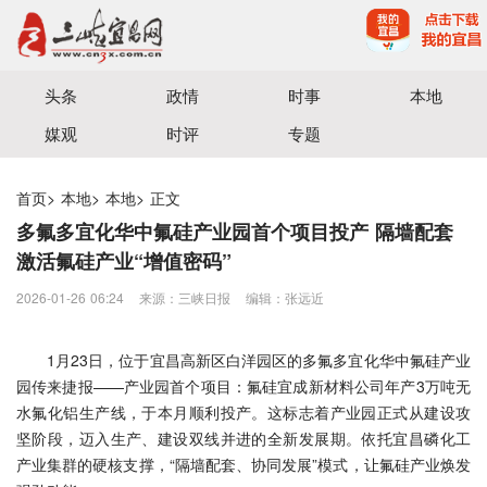
宜昌三峡融媒体中心主办
头条
政情
时事
本地
媒观
时评
专题
首页
>
本地
>
本地
>
正文
多氟多宜化华中氟硅产业园首个项目投产 隔墙配套
激活氟硅产业“增值密码”
2026-01-26 06:24
来源：三峡日报
编辑：张远近
1月23日，位于宜昌高新区白洋园区的多氟多宜化华中氟硅产业
园传来捷报——产业园首个项目：氟硅宜成新材料公司年产3万吨无
水氟化铝生产线，于本月顺利投产。这标志着产业园正式从建设攻
坚阶段，迈入生产、建设双线并进的全新发展期。依托宜昌磷化工
产业集群的硬核支撑，“隔墙配套、协同发展”模式，让氟硅产业焕发