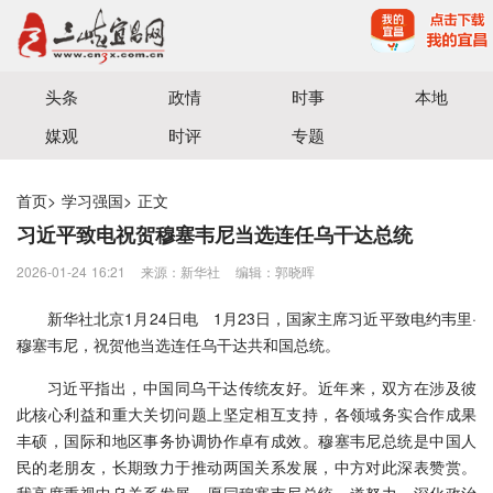
宜昌三峡融媒体中心主办
头条
政情
时事
本地
媒观
时评
专题
首页
>
学习强国
>
正文
习近平致电祝贺穆塞韦尼当选连任乌干达总统
2026-01-24 16:21
来源：新华社
编辑：郭晓晖
新华社北京1月24日电 1月23日，国家主席习近平致电约韦里·
穆塞韦尼，祝贺他当选连任乌干达共和国总统。
习近平指出，中国同乌干达传统友好。近年来，双方在涉及彼
此核心利益和重大关切问题上坚定相互支持，各领域务实合作成果
丰硕，国际和地区事务协调协作卓有成效。穆塞韦尼总统是中国人
民的老朋友，长期致力于推动两国关系发展，中方对此深表赞赏。