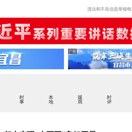
违法和不良信息举报电话：0
广告
时事
本地
媒观
时评