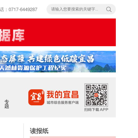
717-6449287
专题
读报纸