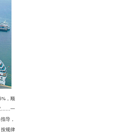
5%，顺
家……一
为指导，
、按规律