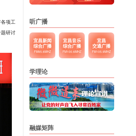
听广播
好各项工
专题研讨
宜昌新闻
宜昌音乐
宜昌
综合广播
综合广播
交通广播
FM95.6MHZ
FM100.6MHZ
FM105.9MHZ
学理论
融媒矩阵