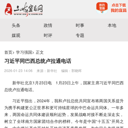
宜昌三峡融媒体中心主办
头条
政情
时事
本地
媒观
时评
专题
首页
>
学习强国
>
正文
习近平同巴西总统卢拉通电话
2026-01-23 14:06
来源：新华社
编辑：郭晓晖
新华社北京1月23日电 1月23日上午，国家主席习近平同巴西
总统卢拉通电话。
习近平指出，2024年，我和卢拉总统共同宣布将两国关系提升
为携手构建更公正世界和更可持续星球的中巴命运共同体。一年多
来，两国命运共同体建设顺利起势，发展战略对接不断走深走实，
树立了全球南方国家团结合作的榜样。今年是中国“十五五”开局之