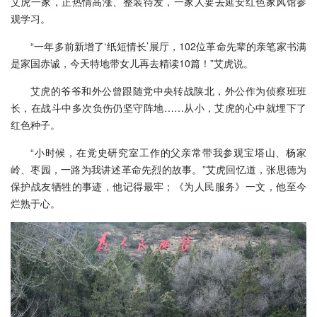
艾虎一家，正热情高涨、整装待发，一家人要去延安红色家风馆参
观学习。
“一年多前新增了‘纸短情长’展厅，102位革命先辈的亲笔家书满
是家国赤诚，今天特地带女儿再去精读10篇！”艾虎说。
艾虎的爷爷和外公曾跟随党中央转战陕北，外公作为侦察班班
长，在战斗中多次负伤仍坚守阵地……从小，艾虎的心中就埋下了
红色种子。
“小时候，在党史研究室工作的父亲常带我参观宝塔山、杨家
岭、枣园，一路为我讲述革命先烈的故事。”艾虎回忆道，张思德为
保护战友牺牲的事迹，他记得最牢；《为人民服务》一文，他至今
烂熟于心。