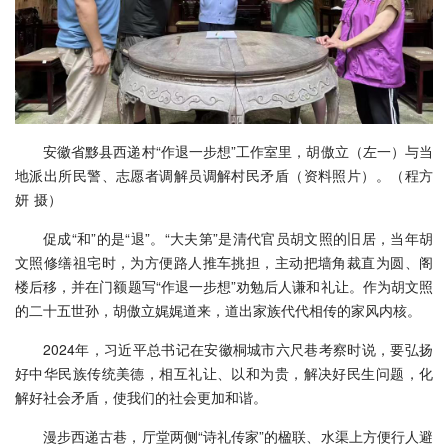
安徽省黟县西递村“作退一步想”工作室里，胡傲立（左一）与当
地派出所民警、志愿者调解员调解村民矛盾（资料照片）。（程方
妍 摄）
促成“和”的是“退”。“大夫第”是清代官员胡文照的旧居，当年胡
文照修缮祖宅时，为方便路人推车挑担，主动把墙角裁直为圆、阁
楼后移，并在门额题写“作退一步想”劝勉后人谦和礼让。作为胡文照
的二十五世孙，胡傲立娓娓道来，道出家族代代相传的家风内核。
2024年，习近平总书记在安徽桐城市六尺巷考察时说，要弘扬
好中华民族传统美德，相互礼让、以和为贵，解决好民生问题，化
解好社会矛盾，使我们的社会更加和谐。
漫步西递古巷，厅堂两侧“诗礼传家”的楹联、水渠上方便行人避