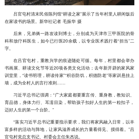
吕官屯村清末民俗陈列馆“耕读之家”展示了当年村里人耕闲饭后
在家读书的场景。新华社记者 毛振华 摄
后来，兄弟俩一路攻读到博士，分别成为天津市三甲医院的骨
科和放疗科医生，如今已行医20余载，以专业医术践行着“担当”二
字。
在吕官屯村，重教兴学的痕迹随处可循。每年，村里都会举办
书画展、耕读文化节等近20项各类文化活动；去年新开辟的家风家
训堂里，“读书明理，耕读传家”“积谷防饥，积德防老”等家训悬挂上
墙，成为全村人的言行准则……
习近平总书记强调：“广大家庭都要重言传、重身教，教知识、
育品德，身体力行、耳濡目染，帮助孩子扣好人生的第一粒扣子，
迈好人生的第一个台阶。”
“落实习近平总书记重要指示要求，我们将家风融入日常，以丰
富多样的活动与阵地，让家风滋养成长的力量看得见、摸得着。”吕
官屯村党总支书记、村委会主任朱杰说。