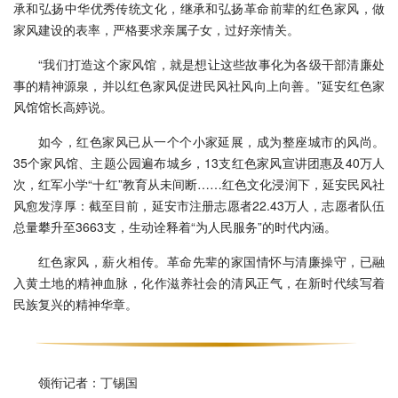
承和弘扬中华优秀传统文化，继承和弘扬革命前辈的红色家风，做
家风建设的表率，严格要求亲属子女，过好亲情关。
“我们打造这个家风馆，就是想让这些故事化为各级干部清廉处
事的精神源泉，并以红色家风促进民风社风向上向善。”延安红色家
风馆馆长高婷说。
如今，红色家风已从一个个小家延展，成为整座城市的风尚。
35个家风馆、主题公园遍布城乡，13支红色家风宣讲团惠及40万人
次，红军小学“十红”教育从未间断……红色文化浸润下，延安民风社
风愈发淳厚：截至目前，延安市注册志愿者22.43万人，志愿者队伍
总量攀升至3663支，生动诠释着“为人民服务”的时代内涵。
红色家风，薪火相传。革命先辈的家国情怀与清廉操守，已融
入黄土地的精神血脉，化作滋养社会的清风正气，在新时代续写着
民族复兴的精神华章。
领衔记者：丁锡国