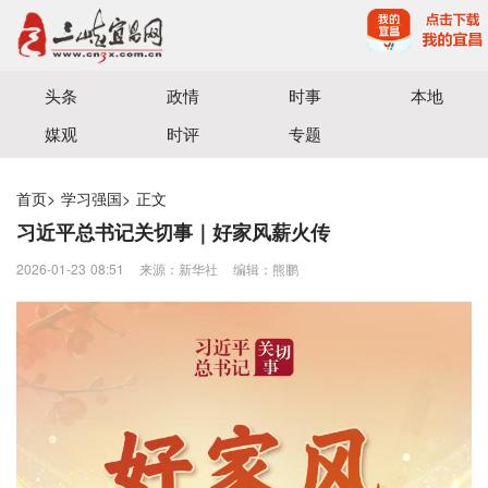
宜昌三峡融媒体中心主办
头条
政情
时事
本地
媒观
时评
专题
首页
>
学习强国
>
正文
习近平总书记关切事｜好家风薪火传
2026-01-23 08:51
来源：新华社
编辑：熊鹏