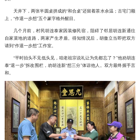
天井下，两张半圆桌拼成的“和合桌”还留着茶水余温；古宅门额
上，“作退一步想”五个篆字格外醒目。
几个月前，村民胡连泰家因装修民宿，阻碍了邻居胡连新通往
自家菜地的道路，两家产生矛盾。得知情况后，胡傲立当即把双方
请到“作退一步想”工作室。
“平时抬头不见低头见，咱老祖宗说礼让为先都忘了？”他劝胡连
泰“退一步”拆改围栏，劝胡连新“想三分”体谅他人。双方最终握手言
和。