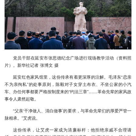
党员干部在延安市张思德纪念广场进行现场教学活动（资料照
片）。新华社记者 张博文 摄
延安红色家风馆里，这份传承有着更深厚的注解。毛泽东“恋亲
不为亲徇私”的处事原则，陈毅对子女穿土布衣、不坐公家的小汽
车、办任何事都要严格按制度来的“约法三章”……革命先辈的家风故
事令人肃然起敬。
“父亲‘干净做人、清白做事’的要求，与革命先辈们的厚爱严管一
脉相承。”艾虎说。
这份传承，让艾虎一家成为清廉标杆：他拒绝亲戚不合理请