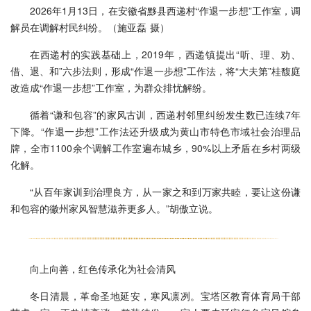
2026年1月13日，在安徽省黟县西递村“作退一步想”工作室，调
解员在调解村民纠纷。（施亚磊 摄）
在西递村的实践基础上，2019年，西递镇提出“听、理、劝、
借、退、和”六步法则，形成“作退一步想”工作法，将“大夫第”桂馥庭
改造成“作退一步想”工作室，为群众排忧解纷。
循着“谦和包容”的家风古训，西递村邻里纠纷发生数已连续7年
下降。“作退一步想”工作法还升级成为黄山市特色市域社会治理品
牌，全市1100余个调解工作室遍布城乡，90%以上矛盾在乡村两级
化解。
“从百年家训到治理良方，从一家之和到万家共睦，要让这份谦
和包容的徽州家风智慧滋养更多人。”胡傲立说。
向上向善，红色传承化为社会清风
冬日清晨，革命圣地延安，寒风凛冽。宝塔区教育体育局干部