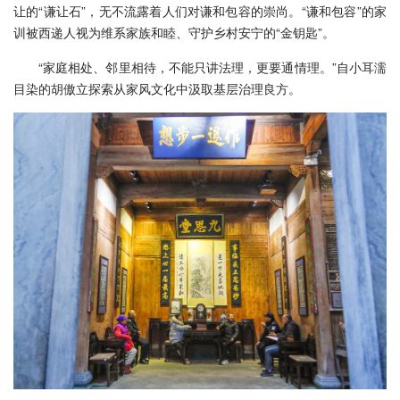
让的“谦让石”，无不流露着人们对谦和包容的崇尚。“谦和包容”的家
训被西递人视为维系家族和睦、守护乡村安宁的“金钥匙”。
“家庭相处、邻里相待，不能只讲法理，更要通情理。”自小耳濡
目染的胡傲立探索从家风文化中汲取基层治理良方。