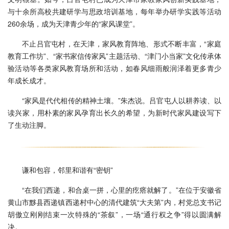
与十余所高校共建研学与思政培训基地，每年举办研学实践等活动
260余场，成为天津青少年的“家风课堂”。
不止吕官屯村，在天津，家风教育阵地、形式不断丰富，“家庭
教育工作坊”、“家书家信传家风”主题活动、“津门小当家”文化传承体
验活动等各类家风教育场所和活动，如春风细雨般润泽着更多青少
年成长成才。
“家风是代代相传的精神土壤。”朱杰说。吕官屯人以耕养读、以
读兴家，用朴素的家风孕育出长久的希望，为新时代家风建设写下
了生动注脚。
谦和包容，邻里和谐有“密钥”
“在我们西递，和合桌一拼，心里的疙瘩就解了。”在位于安徽省
黄山市黟县西递镇西递村中心的清代建筑“大夫第”内，村党总支书记
胡傲立刚刚结束一次特殊的“茶叙”，一场“通行权之争”得以圆满解
决。