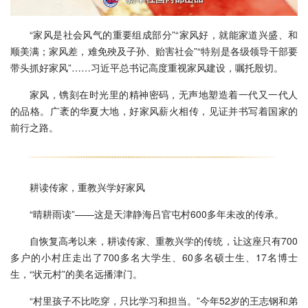
“家风是社会风气的重要组成部分”“家风好，就能家道兴盛、和
顺美满；家风差，难免殃及子孙、贻害社会”“特别是各级领导干部要
带头抓好家风”……习近平总书记高度重视家风建设，嘱托殷切。
家风，镌刻在时光里的精神密码，无声地塑造着一代又一代人
的品格。广袤的华夏大地，好家风薪火相传，见证并书写着国家的
前行之路。
耕读传家，重教兴学好家风
“晴耕雨读”——这是天津静海吕官屯村600多年未改的传承。
自恢复高考以来，耕读传家、重教兴学的传统，让这座只有700
多户的小村庄走出了700多名大学生、60多名硕士生、17名博士
生，“状元村”的美名远播津门。
“村里孩子不比吃穿，只比学习和担当。”今年52岁的王志钢和弟