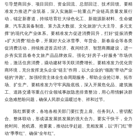
引导楚商回乡、项目回归、资金回流、总部回迁、技术回馈。要精
准发力推进产业筑基，深入实施新一轮重点产业链高质量发展行
动，锚定新赛道，持续培育壮大绿色化工、新能源新材料、生命健
康、汽车及装备制造、算力及大数据、文化旅游“六大主导、多元支
撑”的现代化产业体系。要精准发力促进消费回升，打好“提振消费
+扩大消费”组合拳，开展好大众冰雪季、年货会、新春庙会等各类
促消费活动，持续推进首店经济、夜间经济、智慧商圈建设，进一
步夯实宜昌春冬文旅产品品牌效应。强化“好房子+好服务”市场供
给，激活住房消费，撬动建材等关联消费增长。要精准发力优化营
商环境，充分发挥龙头企业“链主”作用，以大企业的“领跑”带动产业
链的“并跑”。加强经营主体全生命周期服务，帮助企业抢订单、拓市
场、扩生产。要精准发力守牢风险底线，深入开展危化品、建筑施
工、道路交通等重点行业领域事故隐患排查整治，用心用情解决群
众急难愁盼问题，确保人民群众温暖过冬、祥和过节。
陈红辉要求，各地各相关部门要扛责上肩、任务到人，密切配
合、整体联动，形成谋发展抓发展的强大合力。要实干快干，全力
抢时间、抢机遇、抢要素，推动比学赶超、竞相发展，以“开门红”带
动“季季红”、确保“全年红”。