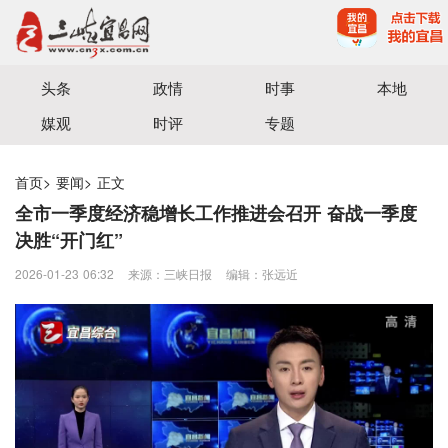
宜昌三峡融媒体中心主办
头条
政情
时事
本地
媒观
时评
专题
首页
>
要闻
>
正文
全市一季度经济稳增长工作推进会召开 奋战一季度
决胜“开门红”
2026-01-23 06:32
来源：三峡日报
编辑：张远近