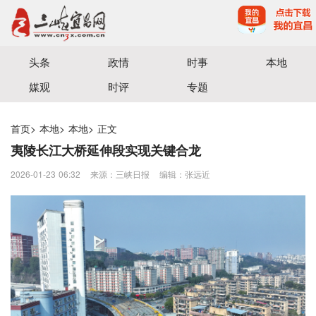
宜昌三峡融媒体中心主办
头条
政情
时事
本地
媒观
时评
专题
首页
>
本地
>
本地
>
正文
夷陵长江大桥延伸段实现关键合龙
2026-01-23 06:32
来源：三峡日报
编辑：张远近