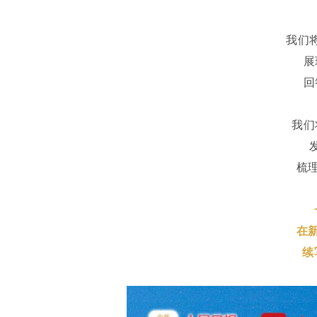
我们
展
回
我们
梳
在
续