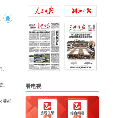
码。
迹。
看电视
反哺家