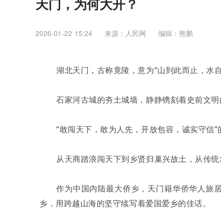
天门，为何大开？
2026-01-22 15:24
来源：人民网
编辑：熊鹏
湖北天门，古称竟陵，意为“山到此而止，水
石家河古城的夯土城墙，静静镌刻着史前文明
“敢闯天下，敢为人先，开放包容，诚实守信
从天商踏浪闯天下到乡贤归巢兴故土，从传统
作为中国内陆最大侨乡，天门籍华侨华人旅
乡，用跨越山海的坚守续写着爱国爱乡的佳话。