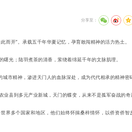
分享至：
自此而开”。承载五千年华夏记忆，孕育敢闯精神的活力热土。
的曙光；陆羽煮茶的清香，萦绕着绵延千年的文脉肌理。
”的城市精神，渗进天门人的血脉深处，成为代代相承的精神密
农业县到多元产业新城，天门的蝶变，从来不是孤军奋战的奇
居世界多个国家和地区，他们始终怀揣桑梓情怀，以侨资侨智