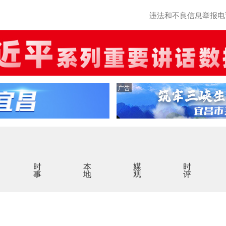
违法和不良信息举报电话：0
广告
时事
本地
媒观
时评