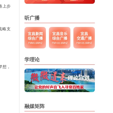
路上步
听广播
战略支
宜昌新闻
宜昌音乐
宜昌
综合广播
综合广播
交通广播
FM95.6MHZ
FM100.6MHZ
FM105.9MHZ
学理论
梦想，
融媒矩阵