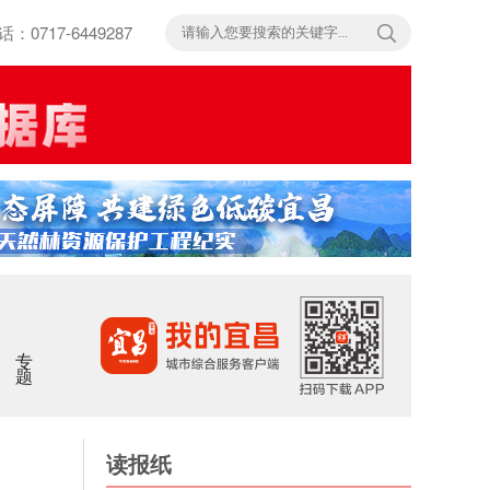
717-6449287
专题
读报纸