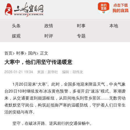
宜昌三峡融媒体中心主办
头条
政情
时事
本地
媒观
时评
专题
首页
>
时事
>
国内
>
正文
大寒中，他们用坚守传递暖意
2026-01-21 19:34
来源：​新华社
编辑：胡伟龙
1月20日迎来“大寒”。此时，全国多地迎来降温天气，中央气象
台20日10时继续发布冰冻黄色预警，多省开启“速冻”模式。寒潮袭
来，从交通要道到能源枢纽，从田间地头到雪乡景区……无数劳动
者默默坚守岗位，构筑起抵御严寒的温暖防线，守护着人们日常生
活的安稳与有序。
坚守，在破冰开路、逆风前行的交通保畅中。