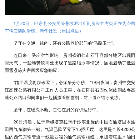
1月20日，巴东县公安局绿葱坡派出所副所长甘方尧正在为滞留
车辆安装防滑链。新华社发（焦国斌摄）
坚守在交通一线的，还有公路养护部门的“马路卫士”。
连日来，受冷空气影响，贵州省铜仁市石阡县部分地区出现雨
雪天气，一些地势较高处出现了道路结冰等情况，当地启动了低温
雨雪凝冻灾害四级应急响应。
“路面温度将跌破零下，必须争分夺秒。”19日夜间，贵州中交安
江高速公路有限公司工作人员王奎，在石阡县石固仡佬族侗族乡高
速公路路口和同事们一起播撒着融雪剂，防止道路结冰凝冻。
坚守，在暖流不断、责任在肩的保供运行中。
20日清晨，位于新疆塔克拉玛干沙漠北缘的中国石油塔里木油
田西气东输第一站。气温已降至零下15摄氏度。这里是全长4200公
里的西气东输管道一线最西端的油气集输枢纽，承担着塔里木油田