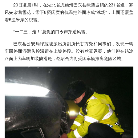
20日凌晨1时，在湖北省恩施州巴东县绿葱坡镇的231省道，寒
风夹杂着雪花，零下8摄氏度的低温把路面冻成“冰场”，上面还覆盖
着5厘米厚的积雪。
“一二三，走！”急促的口令声穿透风雪。
巴东县公安局绿葱坡派出所副所长甘方尧和同事们，发现一辆
车因路面湿滑失控滞留在上坡路段。没有丝毫迟疑，他们蹲在结冰
路面上为车辆加装防滑链，然后合力将受困车辆推离危险区域。