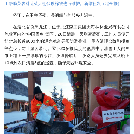
工帮助菜农对蔬菜大棚保暖棉被进行维护。新华社发（程全摄）
坚守，在不舍昼夜、浸润细节的服务升温中。
在最北省份黑龙江，位于龙江森工集团大海林林业局有限公司
施业区内的“中国雪乡”景区，20日清晨，天刚蒙蒙亮，工作人员便开
始对总长近6000米的观光栈道开展防滑作业，重点清理台阶和拐角
等点位，防止游客滑倒。零下20多摄氏度的低温中，清雪工人的围
巾上结上一层厚厚的冰霜。夜幕降临后，夜巡人员还要完成从晚上
10点到次日清晨5点的巡查，确保景区环境安全。