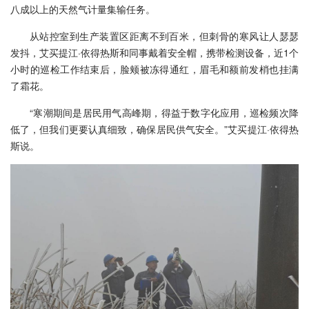
八成以上的天然气计量集输任务。
从站控室到生产装置区距离不到百米，但刺骨的寒风让人瑟瑟
发抖，艾买提江·依得热斯和同事戴着安全帽，携带检测设备，近1个
小时的巡检工作结束后，脸颊被冻得通红，眉毛和额前发梢也挂满
了霜花。
“寒潮期间是居民用气高峰期，得益于数字化应用，巡检频次降
低了，但我们更要认真细致，确保居民供气安全。”艾买提江·依得热
斯说。