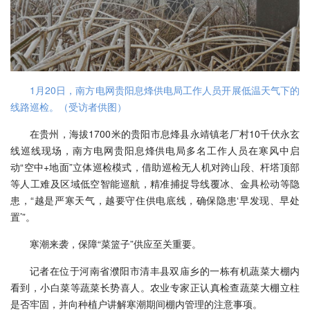
1月20日，南方电网贵阳息烽供电局工作人员开展低温天气下的
线路巡检。（受访者供图）
在贵州，海拔1700米的贵阳市息烽县永靖镇老厂村10千伏永玄
线巡线现场，南方电网贵阳息烽供电局多名工作人员在寒风中启
动“空中+地面”立体巡检模式，借助巡检无人机对跨山段、杆塔顶部
等人工难及区域低空智能巡航，精准捕捉导线覆冰、金具松动等隐
患，“越是严寒天气，越要守住供电底线，确保隐患‘早发现、早处
置’”。
寒潮来袭，保障“菜篮子”供应至关重要。
记者在位于河南省濮阳市清丰县双庙乡的一栋有机蔬菜大棚内
看到，小白菜等蔬菜长势喜人。农业专家正认真检查蔬菜大棚立柱
是否牢固，并向种植户讲解寒潮期间棚内管理的注意事项。