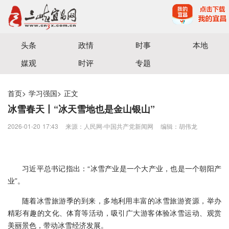
宜昌三峡融媒体中心主办
头条
政情
时事
本地
媒观
时评
专题
首页
>
学习强国
>
正文
冰雪春天丨“冰天雪地也是金山银山”
2026-01-20 17:43
来源：​人民网-中国共产党新闻网
编辑：胡伟龙
习近平总书记指出：“冰雪产业是一个大产业，也是一个朝阳产
业”。
随着冰雪旅游季的到来，多地利用丰富的冰雪旅游资源，举办
精彩有趣的文化、体育等活动，吸引广大游客体验冰雪运动、观赏
美丽景色，带动冰雪经济发展。