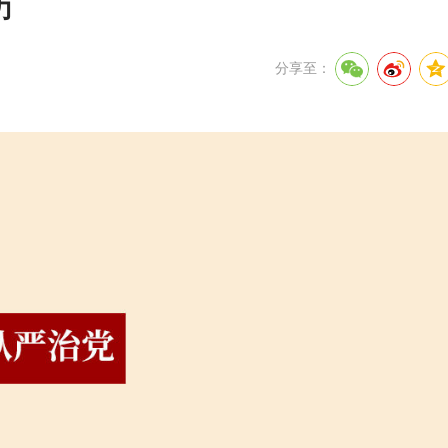
力
分享至：