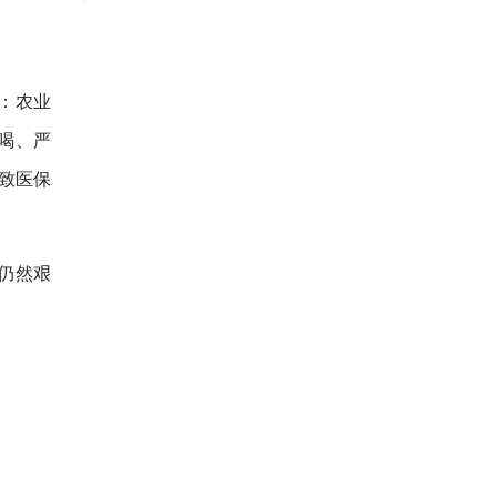
：农业
喝、严
致医保
仍然艰