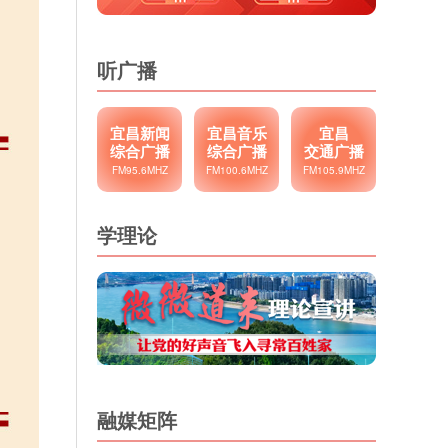
听广播
宜昌新闻
宜昌音乐
宜昌
综合广播
综合广播
交通广播
FM95.6MHZ
FM100.6MHZ
FM105.9MHZ
学理论
融媒矩阵