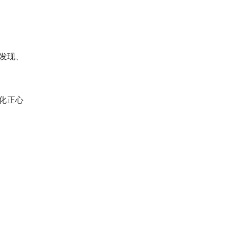
发现、
化正心