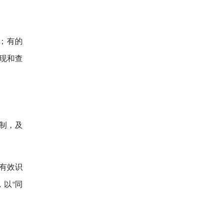
；有的
现和查
制，及
有效识
以“同