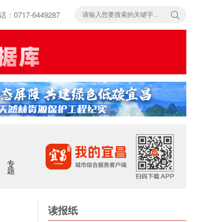
717-6449287
专题
读报纸