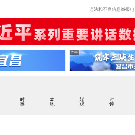
违法和不良信息举报电话：0
广告
时事
本地
媒观
时评