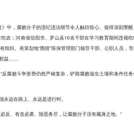
让》中，腐败分子的违纪违法细节令人触目惊心、值得深刻警醒
吃农；河南省信阳市、罗山县10名干部在学习教育期间违规吃
有组织、有策划地“围猎”医保管理部门领导干部、公职人员，导
权益……
“反腐败斗争形势仍然严峻复杂，铲除腐败滋生土壤和条件任务
须永远在路上、永远是进行时。
腐必反、有贪必肃、除恶务尽，让腐败分子没有藏身之地。”