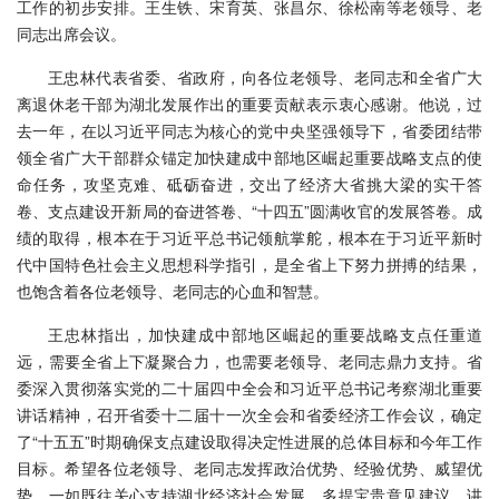
工作的初步安排。王生铁、宋育英、张昌尔、徐松南等老领导、老
同志出席会议。
王忠林代表省委、省政府，向各位老领导、老同志和全省广大
离退休老干部为湖北发展作出的重要贡献表示衷心感谢。他说，过
去一年，在以习近平同志为核心的党中央坚强领导下，省委团结带
领全省广大干部群众锚定加快建成中部地区崛起重要战略支点的使
命任务，攻坚克难、砥砺奋进，交出了经济大省挑大梁的实干答
卷、支点建设开新局的奋进答卷、“十四五”圆满收官的发展答卷。成
绩的取得，根本在于习近平总书记领航掌舵，根本在于习近平新时
代中国特色社会主义思想科学指引，是全省上下努力拼搏的结果，
也饱含着各位老领导、老同志的心血和智慧。
王忠林指出，加快建成中部地区崛起的重要战略支点任重道
远，需要全省上下凝聚合力，也需要老领导、老同志鼎力支持。省
委深入贯彻落实党的二十届四中全会和习近平总书记考察湖北重要
讲话精神，召开省委十二届十一次全会和省委经济工作会议，确定
了“十五五”时期确保支点建设取得决定性进展的总体目标和今年工作
目标。希望各位老领导、老同志发挥政治优势、经验优势、威望优
势，一如既往关心支持湖北经济社会发展，多提宝贵意见建议，讲