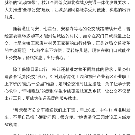
脉络的“流动纽带”。枝江全面落实湖北省城乡交通一体化发展要求，
大力推进“全域公交”建设，让城乡居民都能享受到便捷、实惠的出行
服务。
随着通往问安、七星台、安福寺等地的公交线路陆续开通，曾
经需要辗转多趟车才能到达城区的村民，如今在家门口就能坐上公
交。七星台镇王家店村村民王家菊的出行体验，正是这场交通变革
的生动写照：“以前坐车不方便，要转好几趟。现在在家门口就能坐
上公交车，价格实惠，出行省心。”
除了保障日常出行，枝江还精准对接不同群体的需求，量身打
造多条“定制公交”线路。针对姚家港化工园和东部产业新区企业职工
上下班的“最后一公里”难题，定制公交准时往返接送；为了让学子安
心求学，“早接晚送”的定制学生专线覆盖城区及乡镇，让公交不仅是
出行工具，更成为传递温暖的服务载体。
“每天都有公交车接送我们上下班，早上6点、中午11点准时发
车，不用自己操心通勤问题，很方便。”姚家港化工园建设工人臧发
省说道。