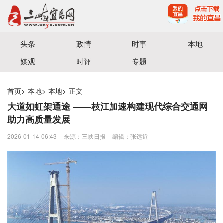
宜昌三峡融媒体中心主办
头条
政情
时事
本地
媒观
时评
专题
首页
>
本地
>
本地
>
正文
大道如虹架通途 ——枝江加速构建现代综合交通网
助力高质量发展
2026-01-14 06:43
来源：三峡日报
编辑：张远近