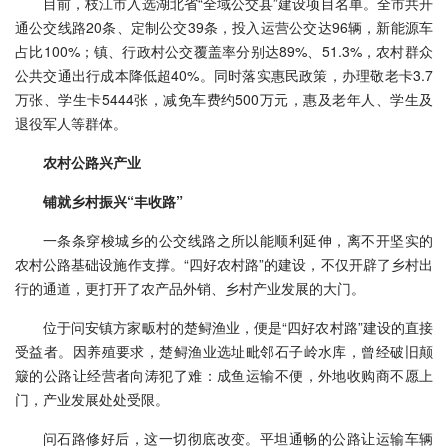
目前，枝江市入选湖北省“全域公交县”建设项目名单。全市共开
通公交线路20条、定制公交39条，投入运营公交达96辆，新能源车
占比100%；镇、行政村公交覆盖率分别达89%、51.3%，农村群众
公共交通出行成本降低超40%。同时落实惠民政策，办理敬老卡3.7
万张、学生卡5444张，减免车费约500万元，惠及老年人、学生及
退役军人等群体。
农村公路兴产业
铺就乡村振兴“丰收路”
一条条穿梭城乡的公交线路之所以能顺利延伸，离不开坚实的
农村公路基础设施作支撑。“四好农村路”的建设，不仅开辟了乡村出
行的通道，更打开了农产品外销、乡村产业发展的大门。
位于问安镇方家畈村的楚鲟渔业，便是“四好农村路”建设的直接
受益者。因养殖要求，楚鲟渔业选址毗邻石子岭水库，曾经破旧颠
簸的公路让经营者向涛犯了难：成鱼运输不便，外地收购商不愿上
门，产业发展处处受限。
问石路修好后，这一切彻底改变。平坦通畅的公路让运输车辆