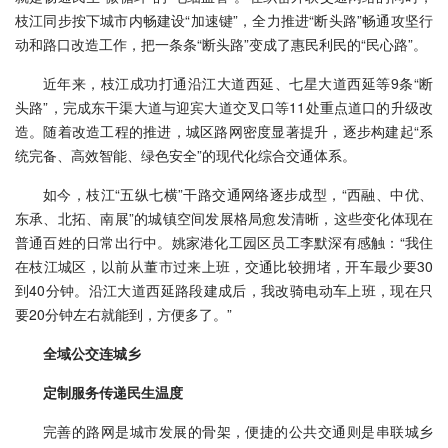
枝江同步按下城市内畅建设“加速键”，全力推进“断头路”畅通攻坚行
动和路口改造工作，把一条条“断头路”变成了惠民利民的“民心路”。
近年来，枝江成功打通沿江大道西延、七星大道西延等9条“断
头路”，完成东干渠大道与迎宾大道交叉口等11处重点道口的升级改
造。随着改造工程的推进，城区路网密度显著提升，逐步构建起“系
统完备、高效智能、绿色安全”的现代化综合交通体系。
如今，枝江“五纵七横”干路交通网络逐步成型，“西融、中优、
东承、北拓、南展”的城镇空间发展格局愈发清晰，这些变化体现在
普通百姓的日常出行中。姚家港化工园区员工李默深有感触：“我住
在枝江城区，以前从董市过来上班，交通比较拥堵，开车最少要30
到40分钟。沿江大道西延路段建成后，我改骑电动车上班，现在只
要20分钟左右就能到，方便多了。”
全域公交连城乡
定制服务传递民生温度
完善的路网是城市发展的骨架，便捷的公共交通则是串联城乡