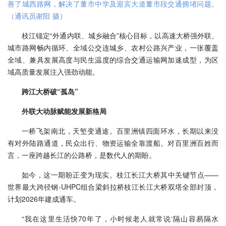
善了城西路网，解决了董市中学及迎宾大道董市段交通拥堵问题。
（通讯员谢阳 摄）
枝江锚定“外通内联、城乡融合”核心目标，以高速大桥强外联、
城市路网畅内循环、全域公交连城乡、农村公路兴产业，一张覆盖
全域、兼具发展高度与民生温度的综合交通运输网加速成型，为区
域高质量发展注入强劲动能。
跨江大桥破“孤岛”
外联大动脉赋能发展新格局
一桥飞架南北，天堑变通途。百里洲镇四面环水，长期以来没
有对外陆路通道，民众出行、物资运输全靠渡船。对百里洲百姓而
言，一座跨越长江的公路桥，是数代人的期盼。
如今，这一期盼正变为现实。枝江长江大桥其中关键节点——
世界最大跨径钢-UHPC组合梁斜拉桥枝江长江大桥双塔全部封顶，
计划2026年建成通车。
“我在这里生活快70年了，小时候老人就常说‘隔山容易隔水