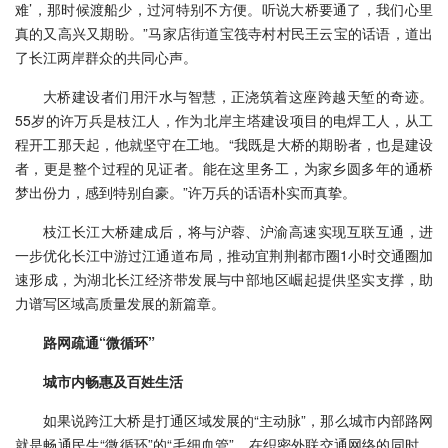
难’，那时候渡船少，过河特别不方便。听说大桥要通了，我们心里
真的又高兴又期盼。”马家店街道宝筏寺村村民王云宝的话语，道出
了长江两岸群众的共同心声。
大桥建设者们用汗水与智慧，正浇筑着这座跨越天堑的奇迹。
55岁的许万兵是枝江人，作为北岸主塔建设项目的电焊工人，从工
程开工那天起，他就坚守在工地。“我既是大桥的期盼者，也是建设
者，更是整个过程的见证者。能在这里务工，为家乡圆多年的通桥
梦出份力，感到特别自豪。”许万兵的话语朴实而真挚。
枝江长江大桥建成后，将与沪蓉、沪渝高速实现互联互通，进
一步优化长江中游过江通道布局，推动宜荆荆都市圈1小时交通圈加
速形成，为湖北长江经济带发展与中部地区崛起提供坚实支撑，助
力谱写区域高质量发展的新篇章。
路网疏通“微循环”
城市内畅惠及百姓生活
如果说跨江大桥是打通区域发展的“主动脉”，那么城市内部路网
就是畅通民生“微循环”的“毛细血管”。在织密外联交通网络的同时，