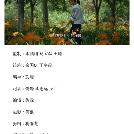
监制：李鹏翔 马宝军 王璐
统筹：余国庆 丁冬霞
编导：彭理
记者：饶饶 李思远 罗兰
编辑：陶霖
摄影：何俊
剪辑：梅雨龙