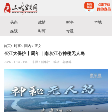
宜昌三峡融媒体中心主办
头条
政情
时事
本地
媒观
时评
专题
首页
>
时事
>
国内
>
正文
长江大保护十周年｜南京江心神秘无人岛
2026-01-13 21:00
来源：新华社
编辑：郭晓晖