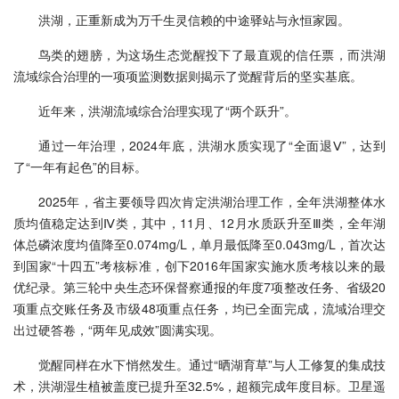
洪湖，正重新成为万千生灵信赖的中途驿站与永恒家园。
鸟类的翅膀，为这场生态觉醒投下了最直观的信任票，而洪湖
流域综合治理的一项项监测数据则揭示了觉醒背后的坚实基底。
近年来，洪湖流域综合治理实现了“两个跃升”。
通过一年治理，2024年底，洪湖水质实现了“全面退Ⅴ”，达到
了“一年有起色”的目标。
2025年，省主要领导四次肯定洪湖治理工作，全年洪湖整体水
质均值稳定达到Ⅳ类，其中，11月、12月水质跃升至Ⅲ类，全年湖
体总磷浓度均值降至0.074mg/L，单月最低降至0.043mg/L，首次达
到国家“十四五”考核标准，创下2016年国家实施水质考核以来的最
优纪录。第三轮中央生态环保督察通报的年度7项整改任务、省级20
项重点交账任务及市级48项重点任务，均已全面完成，流域治理交
出过硬答卷，“两年见成效”圆满实现。
觉醒同样在水下悄然发生。通过“晒湖育草”与人工修复的集成技
术，洪湖湿生植被盖度已提升至32.5%，超额完成年度目标。卫星遥