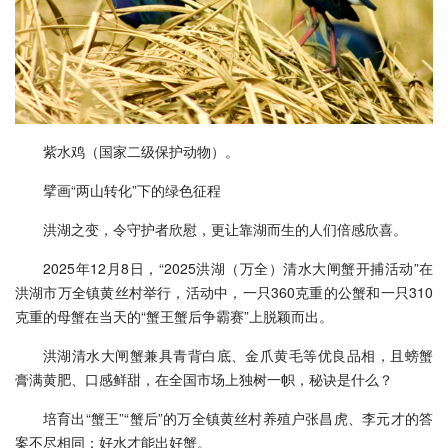
紫水鸡（国家二级保护动物）。
擘画“两山转化”下的绿色征程
洪湖之变，令守护者欣慰，更让靠湖而生的人们倍感欣喜。
2025年12月8日，“2025洪湖（万全）清水大闸蟹开捕活动”在
洪湖市万全镇黄丝村举行，活动中，一只360克重的公蟹和一只310
克重的母蟹在当天的“蟹王蟹后争霸赛”上脱颖而出。
洪湖清水大闸蟹兼具青背白底、金爪黄毛等优良品相，且螃蟹
膏满黄肥、口感鲜甜，在全国市场上独树一帜，秘诀是什么？
培育出“蟹王”“蟹后”的万全镇黄丝村养殖户张昌虎、李元才的答
案不尽相同：好水才能出好蟹。