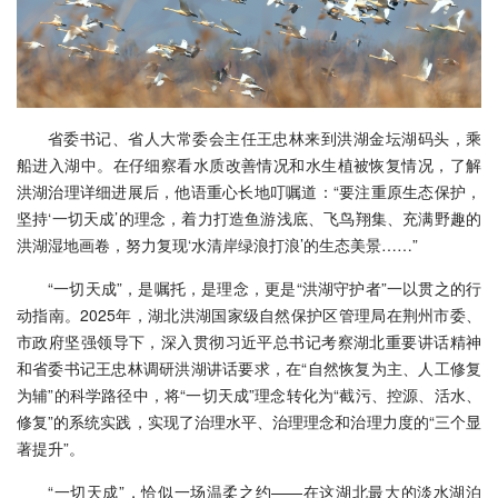
省委书记、省人大常委会主任王忠林来到洪湖金坛湖码头，乘
船进入湖中。在仔细察看水质改善情况和水生植被恢复情况，了解
洪湖治理详细进展后，他语重心长地叮嘱道：“要注重原生态保护，
坚持‘一切天成’的理念，着力打造鱼游浅底、飞鸟翔集、充满野趣的
洪湖湿地画卷，努力复现‘水清岸绿浪打浪’的生态美景……”
“一切天成”，是嘱托，是理念，更是“洪湖守护者”一以贯之的行
动指南。2025年，湖北洪湖国家级自然保护区管理局在荆州市委、
市政府坚强领导下，深入贯彻习近平总书记考察湖北重要讲话精神
和省委书记王忠林调研洪湖讲话要求，在“自然恢复为主、人工修复
为辅”的科学路径中，将“一切天成”理念转化为“截污、控源、活水、
修复”的系统实践，实现了治理水平、治理理念和治理力度的“三个显
著提升”。
“一切天成”，恰似一场温柔之约——在这湖北最大的淡水湖泊