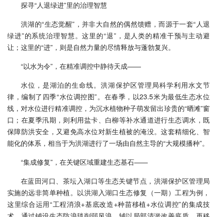
探寻“人退绿进”里的治理智慧
洪湖的“生态觉醒”，并非大自然的偶然馈赠，而源于一套“人退
绿进”的系统治理智慧。这里的“退”，是人类的精准干预与主动避
让；这里的“进”，则是自然力量的尽情释放与蓬勃复兴。
“以水为令”，在精准调控中静待天成——
水位，是湖泊的生命线。洪湖保护区管理局科学利用水文节
律，编制了四季“水位调控图”。在春季，以23.5米为最低生态水位
线，对水位进行精准调控，为沉水植物种子萌发留出珍贵的“晒滩”窗
口；在夏季汛期，则利用盐卡、白柳等补水通道进行生态调水，既
保障防洪安全，又避免高水位对新生植被的淹没。这套精细化、智
能化的体系，相当于为洪湖进行了一场由自然主导的“大规模播种”。
“集成修复”，在关键区域重建生态基石——
在蓝田河口、茶坛入湖口等生态关键节点，洪湖保护区管理局
实施的远非简单种植。以洪湖入湖口生态修复（一期）工程为例，
这里综合运用“工程消浪+基底改造+种苗移植+水位调控”的集成技
术。通过铺设生态防浪毯削弱风浪，辅以局部清淤改善底质，再移