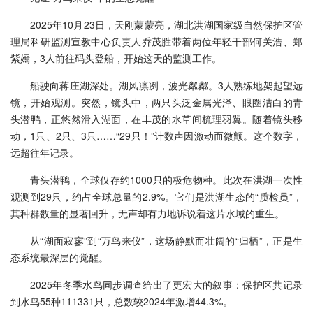
2025年10月23日，天刚蒙蒙亮，湖北洪湖国家级自然保护区管
理局科研监测宣教中心负责人乔茂胜带着两位年轻干部何关浩、郑
紫嫣，3人前往码头登船，开始这天的监测工作。
船驶向蒋庄湖深处。湖风凛冽，波光粼粼。3人熟练地架起望远
镜，开始观测。突然，镜头中，两只头泛金属光泽、眼圈洁白的青
头潜鸭，正悠然滑入湖面，在丰茂的水草间梳理羽翼。随着镜头移
动，1只、2只、3只……“29只！”计数声因激动而微颤。这个数字，
远超往年记录。
青头潜鸭，全球仅存约1000只的极危物种。此次在洪湖一次性
观测到29只，约占全球总量的2.9%。它们是洪湖生态的“质检员”，
其种群数量的显著回升，无声却有力地诉说着这片水域的重生。
从“湖面寂寥”到“万鸟来仪”，这场静默而壮阔的“归栖”，正是生
态系统最深层的觉醒。
2025年冬季水鸟同步调查给出了更宏大的叙事：保护区共记录
到水鸟55种111331只，总数较2024年激增44.3%。