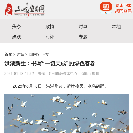
宜昌三峡融媒体中心主办
头条
政情
时事
本地
媒观
时评
专题
首页
>
时事
>
国内
>
正文
洪湖新生：书写“一切天成”的绿色答卷
2026-01-13 15:32
来源：荆州市融媒体中心
编辑：熊鹏
2025年8月13日，洪湖岸边，荷叶接天、水鸟翩跹。