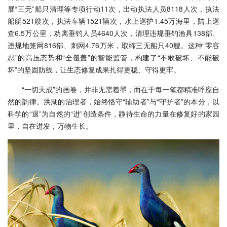
展“三无”船只清理等专项行动11次，出动执法人员8118人次，执法
船艇521艘次，执法车辆1521辆次，水上巡护1.45万海里，陆上巡
查6.5万公里，劝离垂钓人员4640人次，清理违规垂钓渔具138部、
违规地笼网816部、刺网4.76万米，取缔三无船只40艘。这种“零容
忍”的高压态势和“全覆盖”的智能监管，构建了“不敢破坏、不能破
坏”的坚固防线，让生态修复成果扎得更稳、守得更牢。
“一切天成”的画卷，并非无需着墨，而在于每一笔都精准呼应自
然的韵律。洪湖的治理者，始终恪守“辅助者”与“守护者”的本分，以
科学的“退”为自然的“进”创造条件，静待生命的力量在修复好的家园
里，自在迸发，万物生长。