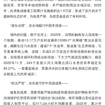
植菹草、苦草等本地优势种苗，并严格控制周边水域活动。2025
年，此类集成修复工程累计实施面积达1.5万亩，形成了连片的水下
森林和生态护岸，为鱼类产卵、鸟类觅食提供了有利环境。
“源头治理”，在全域截污中固本清源——
湖内的问题，根子在岸上。2025年，治理的触角深入流域每一
个细胞：推动13.17万户农村改厕和13389户“吊脚楼”整治全面完
成，截断生活污水直排；建成7个“水改旱、散改集”生态养殖场，引
导畜禽养殖上楼、进园；完成5.31万亩连片养殖池塘的标准化改
造，实现尾水循环利用或达标排放；下大力气推进流域截污，截至
2025年11月，243个直接入河入湖重点排口水质优良率稳定在
85.27%。一套覆盖城乡、贯通岸水的立体截污净化系统已然成型，
从根源上为洪湖“减负”。
“依法严管”，在长效守护中巩固成果——
修复的成果，需要用最严格的制度和最密的巡护网络来守护。
洪湖保护区管理局深耕“平战结合”执法机制，将环湖重点泵站监控全
部接入智慧平台，实行7×24小时不间断巡查。2025年，累计开