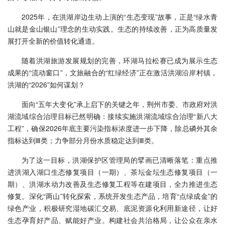
2025年，在洪湖岸边生动上演的“生态变现”故事，正是“绿水青
山就是金山银山”理念的生动实践。生态的持续改善，正为高质量发
展打开全新的价值转化通道。
随着洪湖旅游发展规划的完善，环湖马拉松赛已成为展示生态
成果的“流动窗口”，文旅融合的“红绿经济”正在激活洪湖沿岸村镇，
洪湖的“2026”如何谋划？
面向“五年大变化”承上启下的关键之年，荆州市委、市政府对洪
湖流域综合治理目标已然明确：接续实施洪湖流域综合治理“新八大
工程”，确保2026年底主要污染指标浓度进一步下降，除总磷外其余
指标达到Ⅲ类；力争部分月份水质稳定达到Ⅲ类。
为了这一目标，洪湖保护区管理局的擘画已清晰落笔：重点推
进洪湖入湖口生态修复项目（一期）、茶坛金坛生态修复项目（一
期）、洪湖水动力改善及生态修复工程等在建项目，全力推进生态
修复。深化“两山”转化探索，系统开发生态产品，培育“点绿成金”的
绿色产业，积极研究湿地碳汇交易、底泥资源化利用新途径，让好
生态孕育好产品、赋能好产业。构建社会共治格局，让公众在亲水