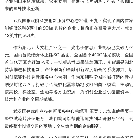
企业的自主研发成果。它主要用于光通信芯片制造，打破了长期以
来的国外技术垄断。
武汉国创赋能科技创新服务中心总经理 王宽：实现了国内首家
能够做这种8英寸的SOI晶圆片的企业，目前正在研发更大尺寸就是
12英寸的SOI片。
作为湖北五大支柱产业之一，光电子信息产业规模已突破万亿
元。国内首款绝缘体上硅SOI晶圆、全国首个400G硅光模块、全国
首台10万瓦光纤激光器，一批标志性成果陆续涌现，其背后是湖北
持续推进科技创新、产业创新和金融创新深度融合的系统努力。以
国创赋能科技创新服务中心为例，作为东湖科学城区域打造的新型
创投孵化园区，打破了传统孵化器靠场地收租的商业模式，主动链
接高校、实验室、金融等各方面资源，为初创企业提供覆盖资本、
技术和产业的全周期赋能。
武汉国创赋能科技创新服务中心总经理 王宽：比如说他需要一
些中试流片验证服务，我们就可以帮他迅速找到科研服务平台，到
最终整个投资交割的落地，全生命周期的金融服务。
成立仅一年有余，中心已吸引光谷芯材、武粤光电等十余家初