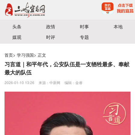
宜昌三峡融媒体中心主办
头条
政情
时事
本地
媒观
时评
专题
首页
>
学习强国
>
正文
习言道｜和平年代，公安队伍是一支牺牲最多、奉献
最大的队伍
2026-01-10 13:26
来源：中新网
编辑：金睿