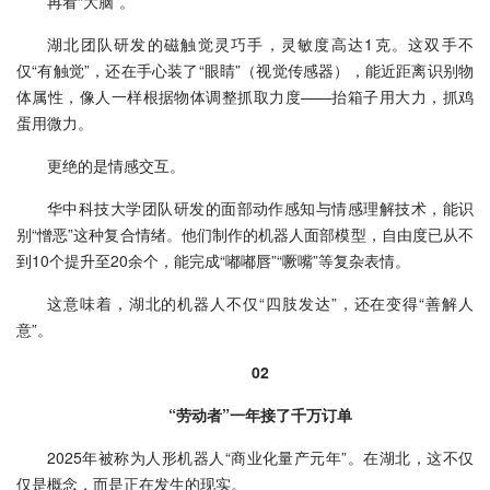
再看“大脑”。
湖北团队研发的磁触觉灵巧手，灵敏度高达1克。这双手不
仅“有触觉”，还在手心装了“眼睛”（视觉传感器），能近距离识别物
体属性，像人一样根据物体调整抓取力度——抬箱子用大力，抓鸡
蛋用微力。
更绝的是情感交互。
华中科技大学团队研发的面部动作感知与情感理解技术，能识
别“憎恶”这种复合情绪。他们制作的机器人面部模型，自由度已从不
到10个提升至20余个，能完成“嘟嘟唇”“噘嘴”等复杂表情。
这意味着，湖北的机器人不仅“四肢发达”，还在变得“善解人
意”。
02
“劳动者”一年接了千万订单
2025年被称为人形机器人“商业化量产元年”。在湖北，这不仅
仅是概念，而是正在发生的现实。