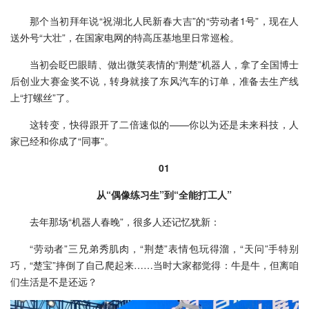
那个当初拜年说“祝湖北人民新春大吉”的“劳动者1号”，现在人
送外号“大壮”，在国家电网的特高压基地里日常巡检。
当初会眨巴眼睛、做出微笑表情的“荆楚”机器人，拿了全国博士
后创业大赛金奖不说，转身就接了东风汽车的订单，准备去生产线
上“打螺丝”了。
这转变，快得跟开了二倍速似的——你以为还是未来科技，人
家已经和你成了“同事”。
01
从“偶像练习生”到“全能打工人”
去年那场“机器人春晚”，很多人还记忆犹新：
“劳动者”三兄弟秀肌肉，“荆楚”表情包玩得溜，“天问”手特别
巧，“楚宝”摔倒了自己爬起来……当时大家都觉得：牛是牛，但离咱
们生活是不是还远？