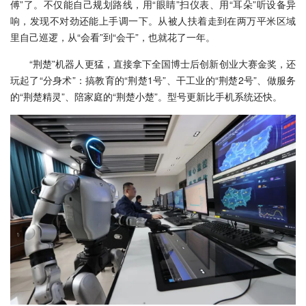
傅”了。不仅能自己规划路线，用“眼睛”扫仪表、用“耳朵”听设备异
响，发现不对劲还能上手调一下。从被人扶着走到在两万平米区域
里自己巡逻，从“会看”到“会干”，也就花了一年。
“荆楚”机器人更猛，直接拿下全国博士后创新创业大赛金奖，还
玩起了“分身术”：搞教育的“荆楚1号”、干工业的“荆楚2号”、做服务
的“荆楚精灵”、陪家庭的“荆楚小楚”。型号更新比手机系统还快。