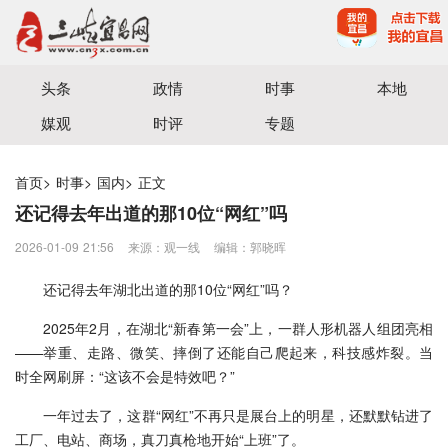
宜昌三峡融媒体中心主办
头条
政情
时事
本地
媒观
时评
专题
首页
>
时事
>
国内
>
正文
还记得去年出道的那10位“网红”吗
2026-01-09 21:56
来源：观一线
编辑：郭晓晖
还记得去年湖北出道的那10位“网红”吗？
2025年2月，在湖北“新春第一会”上，一群人形机器人组团亮相
——举重、走路、微笑、摔倒了还能自己爬起来，科技感炸裂。当
时全网刷屏：“这该不会是特效吧？”
一年过去了，这群“网红”不再只是展台上的明星，还默默钻进了
工厂、电站、商场，真刀真枪地开始“上班”了。