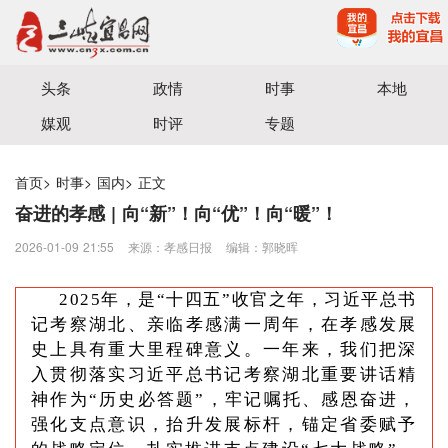
宜昌三峡融媒体中心主办
头条
政情
时事
本地
媒观
时评
专题
首页
>
时事
>
国内
>
正文
奋进的孝感 | 向“新”！向“优”！向“暖”！
2026-01-09 21:55
来源：孝感日报
编辑：郭晓晖
2025年，是“十四五”收官之年，习近平总书
记考察湖北、亲临孝感满一周年，在孝感发展
史上具有重大里程碑意义。一年来，我们把深
入贯彻落实习近平总书记考察湖北重要讲话精
神作为“历史必答题”，牢记嘱托、感恩奋进，
强化支点意识，抬升发展标杆，锚定省委赋予