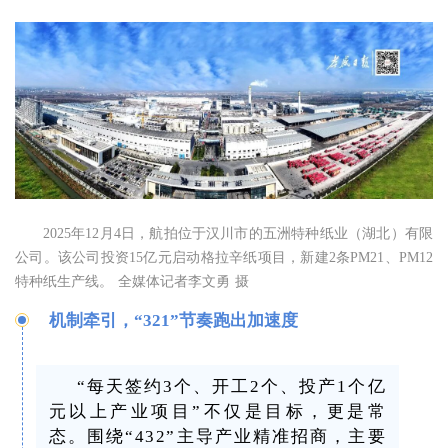
2025年12月4日，航拍位于汉川市的五洲特种纸业（湖北）有限
公司。该公司投资15亿元启动格拉辛纸项目，新建2条PM21、PM12
特种纸生产线。 全媒体记者李文勇 摄
机制牵引，“321”节奏跑出加速度
“每天签约3个、开工2个、投产1个亿
元以上产业项目”不仅是目标，更是常
态。围绕“432”主导产业精准招商，主要