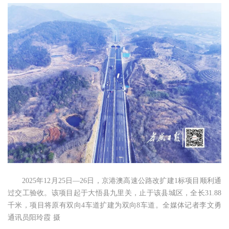
2025年12月25日—26日，京港澳高速公路改扩建1标项目顺利通
过交工验收。该项目起于大悟县九里关，止于该县城区，全长31.88
千米，项目将原有双向4车道扩建为双向8车道。全媒体记者李文勇
通讯员阳玲霞 摄