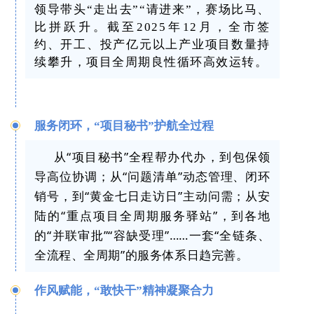
领导带头“走出去”“请进来”，赛场比马、
比拼跃升。截至2025年12月，全市签
约、开工、投产亿元以上产业项目数量持
续攀升，项目全周期良性循环高效运转。
服务闭环，“项目秘书”护航全过程
从“项目秘书”全程帮办代办，到包保领
导高位协调；从“问题清单”动态管理、闭环
销号，到“黄金七日走访日”主动问需；从安
陆的“重点项目全周期服务驿站”，到各地
的“并联审批”“容缺受理”……一套“全链条、
全流程、全周期”的服务体系日趋完善。
作风赋能，“敢快干”精神凝聚合力