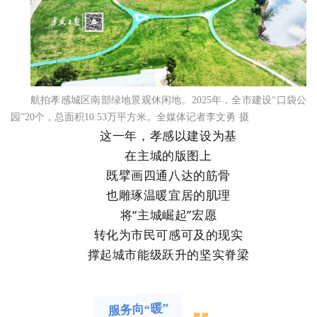
航拍孝感城区南部绿地景观休闲地。2025年，全市建设“口袋公
园”20个，总面积10.53万平方米。全媒体记者李文勇 摄
这一年，孝感以建设为基
在主城的版图上
既擘画四通八达的筋骨
也雕琢温暖宜居的肌理
将“主城崛起”宏愿
转化为市民可感可及的现实
撑起城市能级跃升的坚实脊梁
服务向“暖”