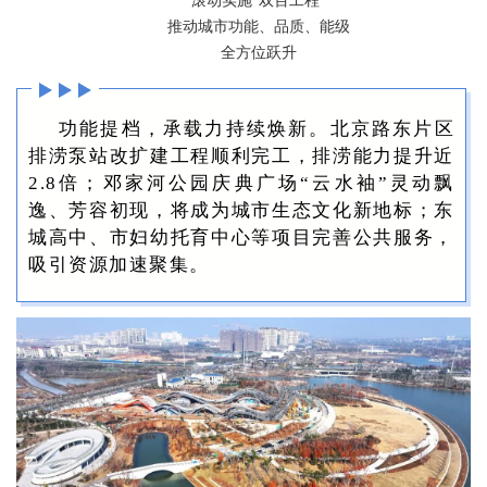
滚动实施“双百工程”
推动城市功能、品质、能级
全方位跃升
功能提档，承载力持续焕新。北京路东片区
排涝泵站改扩建工程顺利完工，排涝能力提升近
2.8倍；邓家河公园庆典广场“云水袖”灵动飘
逸、芳容初现，将成为城市生态文化新地标；东
城高中、市妇幼托育中心等项目完善公共服务，
吸引资源加速聚集。