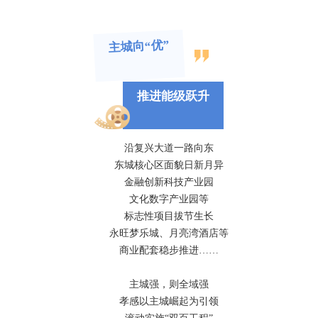
主城向“优”
推进能级跃升
沿复兴大道一路向东
东城核心区面貌日新月异
金融创新科技产业园
文化数字产业园等
标志性项目拔节生长
永旺梦乐城、月亮湾酒店等
商业配套稳步推进……
主城强，则全域强
孝感以主城崛起为引领