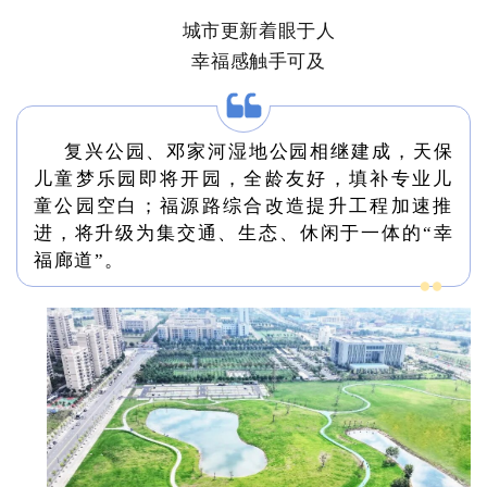
城市更新着眼于人
幸福感触手可及
复兴公园、邓家河湿地公园相继建成，天保
儿童梦乐园即将开园，全龄友好，填补专业儿
童公园空白；福源路综合改造提升工程加速推
进，将升级为集交通、生态、休闲于一体的“幸
福廊道”。