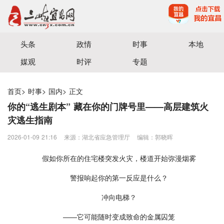
宜昌三峡融媒体中心主办
头条
政情
时事
本地
媒观
时评
专题
首页
>
时事
>
国内
>
正文
你的“逃生剧本” 藏在你的门牌号里——高层建筑火
灾逃生指南
2026-01-09 21:16
来源：湖北省应急管理厅
编辑：郭晓晖
假如你所在的住宅楼突发火灾，楼道开始弥漫烟雾
警报响起你的第一反应是什么？
冲向电梯？
——它可能随时变成致命的金属囚笼