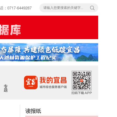
717-6449287
专题
读报纸