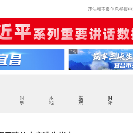
违法和不良信息举报电话：0
广告
时事
本地
媒观
时评