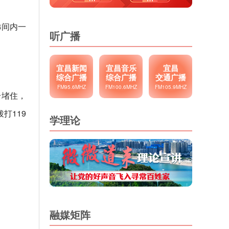
梯间内一
听广播
宜昌新闻
宜昌音乐
宜昌
综合广播
综合广播
交通广播
FM95.6MHZ
FM100.6MHZ
FM105.9MHZ
给堵住，
打119
学理论
融媒矩阵