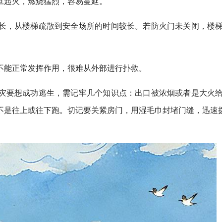
旦起火，燃烧猛烈，容易蔓延。
长，从楼梯疏散到安全场所的时间较长。若防火门未关闭，楼
不能正常发挥作用，很难从外部进行扑救。
灾要想成功逃生，需记牢几个知识点：出口被浓烟或者是大火
是往上或往下跑。切记要关紧房门，用湿毛巾封堵门缝，迅速拨