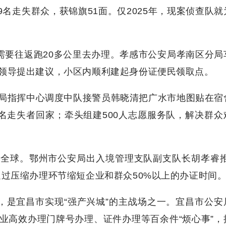
9名走失群众，获锦旗51面。仅2025年，现案侦查队
需要往返跑20多公里去办理。孝感市公安局孝南区分局
领导提出建议，小区内顺利建起身份证便民领取点。
局指挥中心调度中队接警员韩晓清把广水市地图贴在宿
名走失者回家；牵头组建500人志愿服务队，解决群众
全球。鄂州市公安局出入境管理支队副支队长胡孝睿推
通过压缩办理环节缩短企业和群众50%以上的办证时间
，是宜昌市实现“强产兴城”的主战场之一。宜昌市公安
业高效办理门牌号办理、证件办理等百余件“烦心事”，