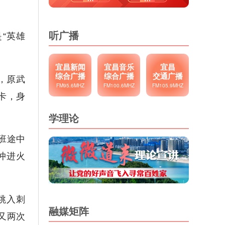
听广播
“英雄
宜昌新闻
宜昌音乐
宜昌
综合广播
综合广播
交通广播
，原武
FM95.6MHZ
FM100.6MHZ
FM105.9MHZ
卡，身
学理论
班途中
冲进火
跳入刺
融媒矩阵
又两次