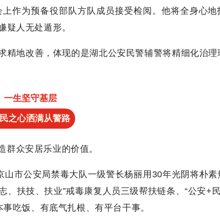
会上作为预备役部队方队成员接受检阅。他将全身心地
嫌疑人无处遁形。
求精地改善，体现的是湖北公安民警辅警将精细化治理
一生坚守基层
民之心洒满从警路
造群众安居乐业的价值。
京山市公安局禁毒大队一级警长杨丽用30年光阴将朴素
扶志、扶技、扶业”戒毒康复人员三级帮扶链条、“公安+民
有本事吃饭、有底气扎根、有平台干事。