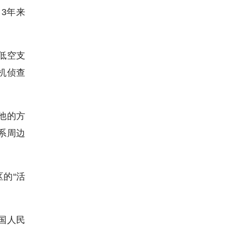
3年来
低空支
机侦查
他的方
系周边
的“活
国人民