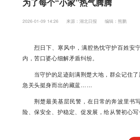
为了每个“小家”热气腾腾
2026-01-09 14:26
来源：湖北日报
编辑：熊鹏
烈日下、寒风中，满腔热忱守护百姓安
内，苦口婆心细解矛盾纠纷。
当守护的足迹刻满荆楚大地，群众记住了
急关头挺身而出的藏蓝……
荆楚最美基层民警，在日常的奔波里书
险、保安全、护稳定、促发展，给从警初心写一