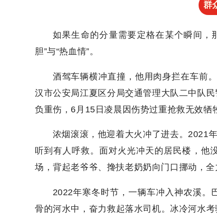
群
如果生命的分量需要定格在某个瞬间，
胆”与“热血情”。
酒驾车辆横冲直撞，他用肉身拦在车前。人
汉市公安局江夏区分局交通管理大队二中队民
负重伤，6月15日凌晨因伤势过重抢救无效牺
浓烟滚滚，他迎着大火冲了进去。2021
听到有人呼救。面对火光冲天的居民楼，他
场，背起老爷爷、搀扶老奶奶向门口挪动，全
2022年寒冬时节，一辆车冲入神农溪
骨的河水中，奋力救起落水司机。冰冷河水考