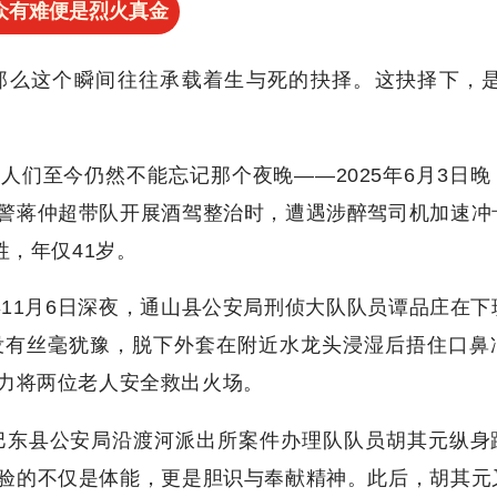
众有难便是烈火真金
那么这个瞬间往往承载着生与死的抉择。这抉择下，是
们至今仍然不能忘记那个夜晚——2025年6月3日晚
警蒋仲超带队开展酒驾整治时，遭遇涉醉驾司机加速冲
牲，年仅41岁。
年11月6日深夜，通山县公安局刑侦大队队员谭品庄在下
没有丝毫犹豫，脱下外套在附近水龙头浸湿后捂住口鼻
力将两位老人安全救出火场。
。巴东县公安局沿渡河派出所案件办理队队员胡其元纵身
验的不仅是体能，更是胆识与奉献精神。此后，胡其元