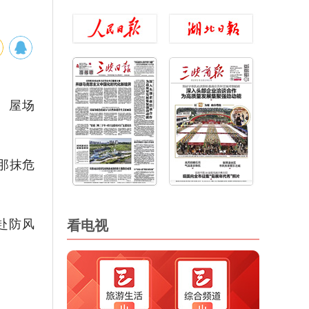
、屋场
那抹危
看电视
赴防风