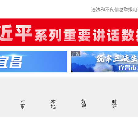
违法和不良信息举报电话：0
广告
时事
本地
媒观
时评