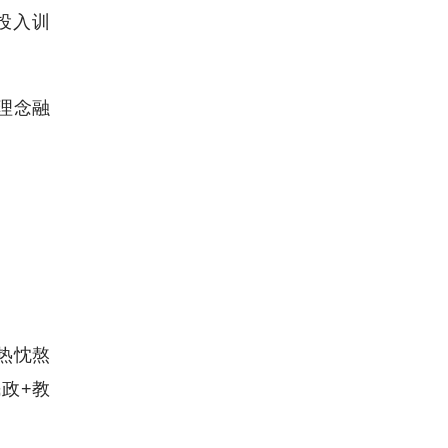
投入训
理念融
热忱熬
政+教