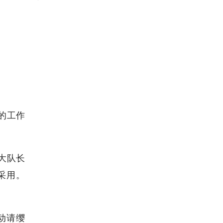
的工作
大队长
采用。
动请缨