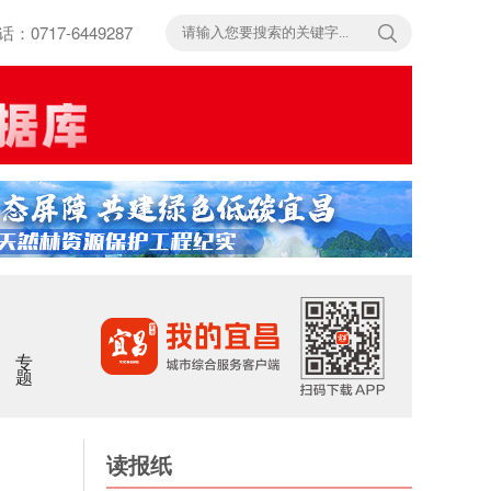
717-6449287
专题
读报纸