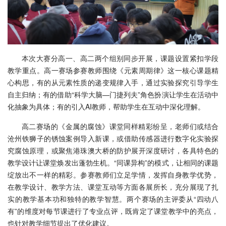
本次大赛分高一、高二两个组别同步开展，课题设置紧扣学段
教学重点。高一赛场参赛教师围绕《元素周期律》这一核心课题精
心构思，有的从元素性质的递变规律入手，通过实验探究引导学生
自主归纳；有的借助“科学大脑—门捷列夫”角色扮演让学生在活动中
化抽象为具体；有的引入AI教师，帮助学生在互动中深化理解。
高二赛场的《金属的腐蚀》课堂同样精彩纷呈，老师们或结合
沧州铁狮子的锈蚀案例导入新课，或借助传感器进行数字化实验探
究腐蚀原理，或聚焦港珠澳大桥的防护展开深度研讨，各具特色的
教学设计让课堂焕发出蓬勃生机。“同课异构”的模式，让相同的课题
绽放出不一样的精彩。参赛教师们立足学情，发挥自身教学优势，
在教学设计、教学方法、课堂互动等方面各展所长，充分展现了扎
实的教学基本功和独特的教学智慧。两个赛场的主评委从“四动八
有”的维度对每节课进行了专业点评，既肯定了课堂教学中的亮点，
也针对教学细节提出了优化建议。