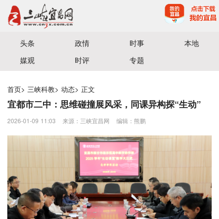
宜昌三峡融媒体中心主办
头条
政情
时事
本地
媒观
时评
专题
首页
>
三峡科教
>
动态
>
正文
宜都市二中：思维碰撞展风采，同课异构探“生动”
2026-01-09 11:03
来源：三峡宜昌网
编辑：熊鹏